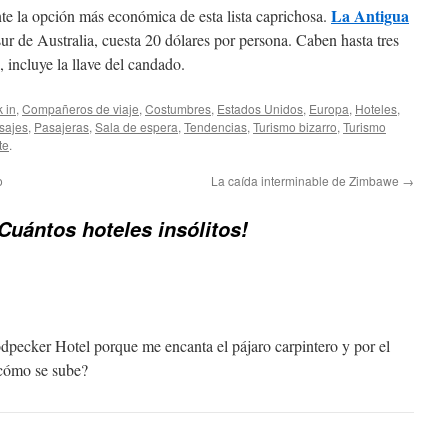
La Antigua
nte la opción más económica de esta lista caprichosa.
 sur de Australia, cuesta 20 dólares por persona. Caben hasta tres
, incluye la llave del candado.
 in
,
Compañeros de viaje
,
Costumbres
,
Estados Unidos
,
Europa
,
Hoteles
,
sajes
,
Pasajeras
,
Sala de espera
,
Tendencias
,
Turismo bizarro
,
Turismo
te
.
o
La caída interminable de Zimbawe
→
Cuántos hoteles insólitos!
oodpecker Hotel porque me encanta el pájaro carpintero y por el
 cómo se sube?