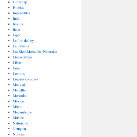
Homenaje
Hoteles
Imperdibles
India
Irlanda
Italia
Japón
La foto de hoy
La Payunia
Las Siete Maravillas Naturales
Lí­neas aéreas
Libros
Lima
Londres
Lugares comunes
Mal viaje
Medellín
Mercados
México
Miami
Mozambique
Música
Naturismo
Neuquén
Noticias