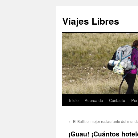
Saltar
al
Viajes Libres
contenido
Inicio
Acerca de
Contacto
Perf
←
El Bulli: el mejor restaurante del mund
¡Guau! ¡Cuántos hotele