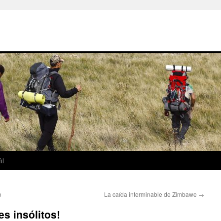
il
o
La caída interminable de Zimbawe
→
s insólitos!