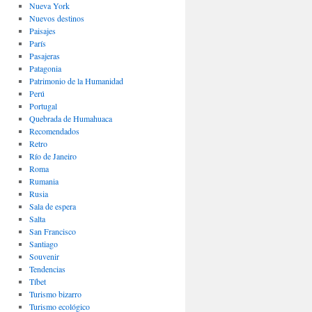
Nueva York
Nuevos destinos
Paisajes
Parí­s
Pasajeras
Patagonia
Patrimonio de la Humanidad
Perú
Portugal
Quebrada de Humahuaca
Recomendados
Retro
Río de Janeiro
Roma
Rumania
Rusia
Sala de espera
Salta
San Francisco
Santiago
Souvenir
Tendencias
Tíbet
Turismo bizarro
Turismo ecológico