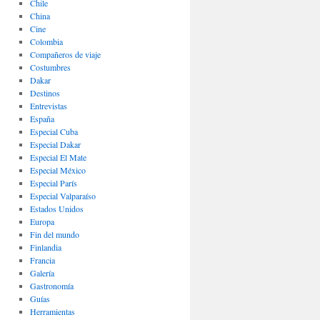
Chile
China
Cine
Colombia
Compañeros de viaje
Costumbres
Dakar
Destinos
Entrevistas
España
Especial Cuba
Especial Dakar
Especial El Mate
Especial México
Especial París
Especial Valparaíso
Estados Unidos
Europa
Fin del mundo
Finlandia
Francia
Galería
Gastronomí­a
Guías
Herramientas