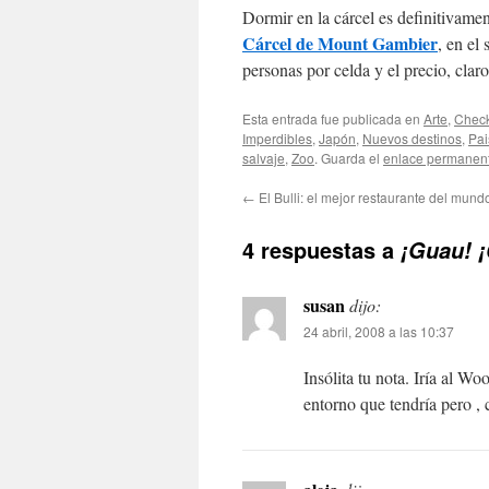
Dormir en la cárcel es definitivame
Cárcel de Mount Gambier
, en el
personas por celda y el precio, claro
Esta entrada fue publicada en
Arte
,
Check
Imperdibles
,
Japón
,
Nuevos destinos
,
Pai
salvaje
,
Zoo
. Guarda el
enlace permanen
←
El Bulli: el mejor restaurante del mund
4 respuestas a
¡Guau! ¡
susan
dijo:
24 abril, 2008 a las 10:37
Insólita tu nota. Iría al W
entorno que tendría pero ,