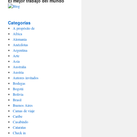
El mejor trabajo del mundo
Categorías
A propósito de
Africa
Alemania
Anécdotas
Argentina
Arte
Asia
Australia
Austria
Autores invitados
Bodegas
Bogotá
Bolivia
Brasil
Buenos Aires
Camas de viaje
Caribe
Casabindo
Cataratas
Check in