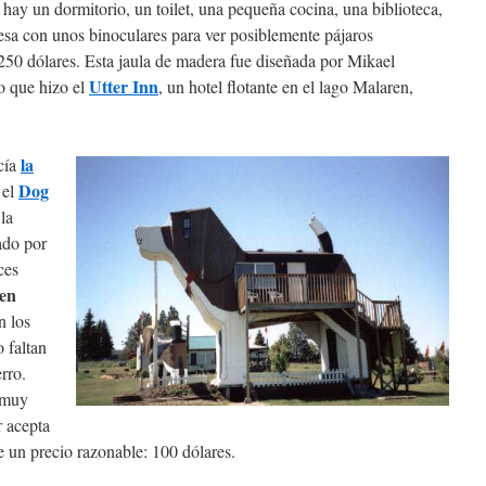
 hay un dormitorio, un toilet, una pequeña cocina, una biblioteca,
a con unos binoculares para ver posiblemente pájaros
250 dólares. Esta jaula de madera fue diseñada por Mikael
Utter Inn
o que hizo el
, un hotel flotante en el lago Malaren,
la
cía
Dog
 el
 la
ado por
ces
 en
n los
 faltan
rro.
e muy
r acepta
e un precio razonable: 100 dólares.