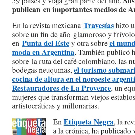
Sus 
59 países y viaja gran parte del año.
publican en importantes medios de A
Travesías
En la revista mexicana
hizo u
sobre un fin de año glamoroso y frívolo
Punta del Este
el mund
en
y otra sobre
moda en Argentina
. También publicó h
sobre la ruta del café colombiano, las n
el turismo submar
bodegas neuquinas,
cocina de altura en el noroeste argent
Restauradores de La Provence
, un eq
mujeres que transforman viejos establos
artistocráticas y millonarias.
Etiqueta Negra
En
, la re
a la crónica, ha publicado 