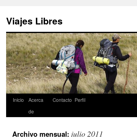
Saltar
al
Viajes Libres
contenido
Inicio
Acerca
Contacto
Perfil
de
julio 2011
Archivo mensual: