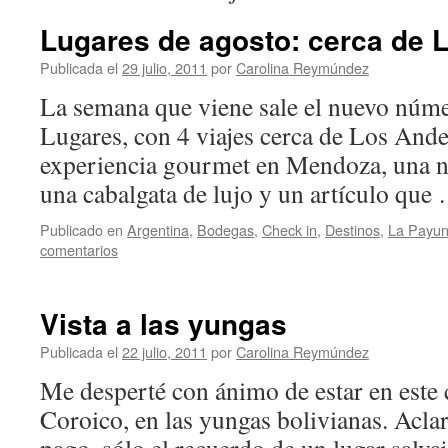
Lugares de agosto: cerca de 
Publicada el
29 julio, 2011
por
Carolina Reymúndez
La semana que viene sale el nuevo númer
Lugares, con 4 viajes cerca de Los Ande
experiencia gourmet en Mendoza, una no
una cabalgata de lujo y un artículo qu
Publicado en
Argentina
,
Bodegas
,
Check in
,
Destinos
,
La Payun
comentarios
Vista a las yungas
Publicada el
22 julio, 2011
por
Carolina Reymúndez
Me desperté con ánimo de estar en este c
Coroico, en las yungas bolivianas. Acla