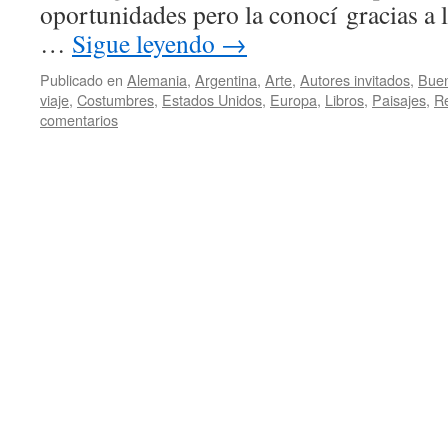
oportunidades pero la conocí gracias a l
…
Sigue leyendo
→
Publicado en
Alemania
,
Argentina
,
Arte
,
Autores invitados
,
Buen
viaje
,
Costumbres
,
Estados Unidos
,
Europa
,
Libros
,
Paisajes
,
R
comentarios