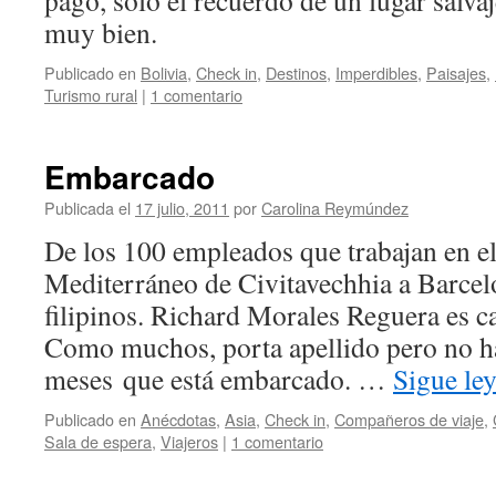
pago, sólo el recuerdo de un lugar salva
muy bien.
Publicado en
Bolivia
,
Check in
,
Destinos
,
Imperdibles
,
Paisajes
,
Turismo rural
|
1 comentario
Embarcado
Publicada el
17 julio, 2011
por
Carolina Reymúndez
De los 100 empleados que trabajan en el
Mediterráneo de Civitavechhia a Barcel
filipinos. Richard Morales Reguera es c
Como muchos, porta apellido pero no h
meses que está embarcado. …
Sigue le
Publicado en
Anécdotas
,
Asia
,
Check in
,
Compañeros de viaje
,
Sala de espera
,
Viajeros
|
1 comentario