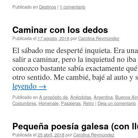
Publicado en
Destinos
|
1 comentario
Caminar con los dedos
Publicada el
17 agosto, 2018
por
Carolina Reymúndez
El sábado me desperté inquieta. Era un
salir a caminar, pero la inquietud no i
conozco bastante sabía exactamente qué
otro sentido. Me cambié, bajé al auto y
leyendo
→
Publicado en
A propósito de
,
Anécdotas
,
Argentina
,
Buenos Air
Costumbres
,
Homenaje
,
Pasajeras
,
Retro
|
Deja un comentario
Pequeña poesía galesa (con ll
Publicada el
25 abril, 2018
por
Carolina Reymúndez