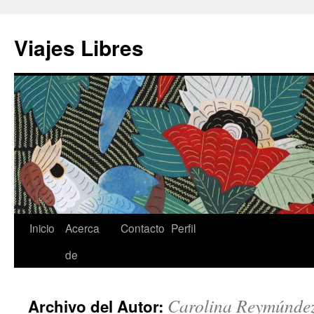
Saltar
al
Viajes Libres
contenido
Inicio
Acerca
Contacto
Perfil
de
Carolina Reymúnde
Archivo del Autor: