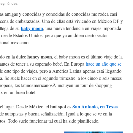
 Reymúndez
las amigas y conocidas y conocidas de conocidas me rodea casi
cena de embarazadas. Una de ellas está viviendo en México DF y
baby moon
 llega de su
, una nueva tendencia en viajes importada
o desde Estados Unidos, pero que ya anidó en cierto sector
cional mexicano.
honey moon
ado en la dulce
, el baby moon es el último viaje de la
 antes de tener a su esperado bebé. En Europa
hace un año que se
de este tipo de viajes, pero a América Latina apenas está llegando
a. Se suele hacer en el segundo trimestre, a los cinco o seis meses
uropeos, los latinoamericanosÂ incluyen un tour de shopping
ax en un buen hotel.
hot spot
San Antonio, en Texas
 el lugar. Desde México, el
es
.
e autopistas y buena señalización. Igual a lo que se ve en la
os. Todo suele funcionar tal cual ha sido planificado.