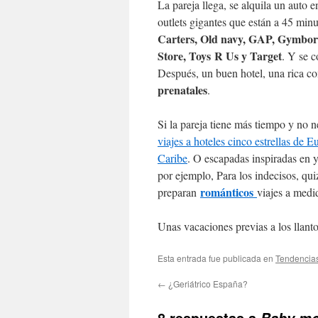
La pareja llega, se alquila un auto e
outlets gigantes que están a 45 minu
Carters, Old navy, GAP, Gymbore
Store, Toys R Us y Target
. Y se 
Después, un buen hotel, una rica c
prenatales
.
Si la pareja tiene más tiempo y no n
viajes a hoteles cinco estrellas de E
Caribe
. O escapadas inspiradas en 
por ejemplo, Para los indecisos, qui
románticos
preparan
viajes a medi
Unas vacaciones previas a los llant
Esta entrada fue publicada en
Tendencia
←
¿Geriátrico España?
8 respuestas a