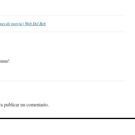
nes de pareja | Web Del Beb
úuuu!
a publicar un comentario.