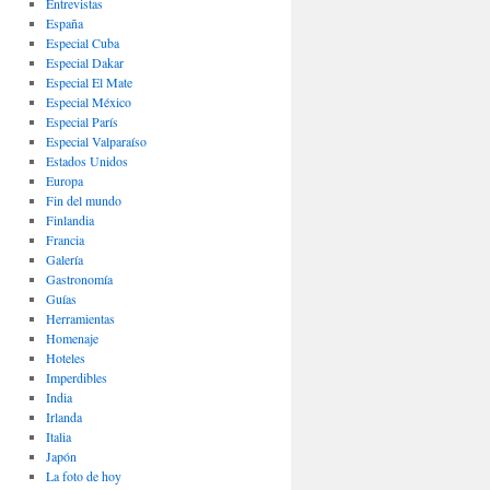
Entrevistas
España
Especial Cuba
Especial Dakar
Especial El Mate
Especial México
Especial París
Especial Valparaíso
Estados Unidos
Europa
Fin del mundo
Finlandia
Francia
Galería
Gastronomí­a
Guías
Herramientas
Homenaje
Hoteles
Imperdibles
India
Irlanda
Italia
Japón
La foto de hoy