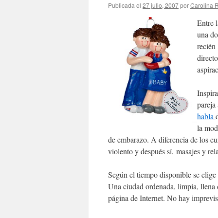
Publicada el
27 julio, 2007
por
Carolina
Entre 
una do
recién
direct
aspira
Inspir
pareja
habla
la mod
de embarazo. A diferencia de los e
violento y después sí, masajes y rel
Según el tiempo disponible se elige
Una ciudad ordenada, limpia, llena d
página de Internet. No hay imprevist