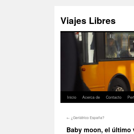
Saltar
al
Viajes Libres
contenido
Inicio
Acerca de
Contacto
Perf
←
¿Geriátrico España?
Baby moon, el último 