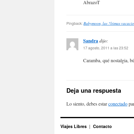
AbrazoT
Pingback:
Babymoon, las ?ltimas vacacio
Sandra
dijo:
17 agosto, 2011 a las 23:52
Caramba, qué nostalgia, b
Deja una respuesta
Lo siento, debes estar
conectado
par
Viajes Libres
Contacto