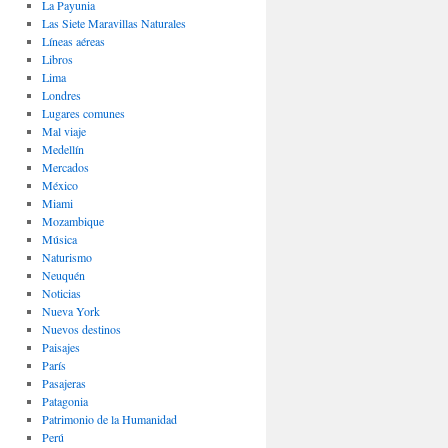
La Payunia
Las Siete Maravillas Naturales
Lí­neas aéreas
Libros
Lima
Londres
Lugares comunes
Mal viaje
Medellín
Mercados
México
Miami
Mozambique
Música
Naturismo
Neuquén
Noticias
Nueva York
Nuevos destinos
Paisajes
Parí­s
Pasajeras
Patagonia
Patrimonio de la Humanidad
Perú