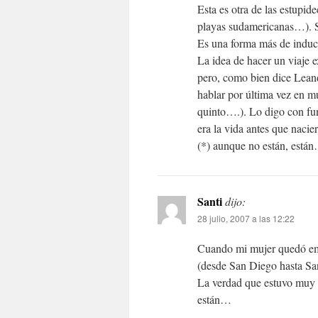
Esta es otra de las estupid
playas sudamericanas…). Sí­
Es una forma más de inducc
La idea de hacer un viaje e
pero, como bien dice Leand
hablar por última vez en mu
quinto….). Lo digo con fu
era la vida antes que naci
(*) aunque no están, está
Santi
dijo:
28 julio, 2007 a las 12:22
Cuando mi mujer quedó emba
(desde San Diego hasta San
La verdad que estuvo muy 
están…