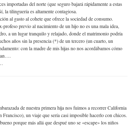
eces importadas del norte (que seguro bajará rápidamente a estas
, la tilinguería es altamente contagiosa.
ión al gasto al cohete que ofrece la sociedad de consumo.
x-profeso previo al nacimiento de un hijo no es una mala idea,
ro, a un lugar tranquilo y relajado, donde el matrimonio podría
chos años sin la presencia (*) de un tercero (un cuarto, un
ndamento: con la madre de mis hijas no nos acordábamos cómo
eran….
n…
razada de nuestra primera hija nos fuimos a recorrer California
 Francisco), un viaje que sería casi imposible hacerlo con chicos.
bueno porque más allá que despué uno se «escape» los niños