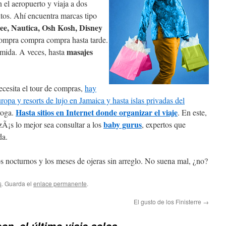
n el aeropuerto y viaja a dos
tos. Ahí­ encuentra marcas tipo
e, Nautica, Osh Kosh, Disney
compra compra compra hasta tarde.
masajes
omida. A veces, hasta
ecesita el tour de compras,
hay
uropa y resorts de lujo en Jamaica y hasta islas privadas del
Hasta sitios en Internet donde organizar el viaje
yoga.
. En este,
baby gurus
zÃ¡s lo mejor sea consultar a los
, expertos que
da.
os nocturnos y los meses de ojeras sin arreglo. No suena mal, ¿no?
s
. Guarda el
enlace permanente
.
El gusto de los Finisterre
→