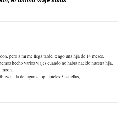
n, el último viaje solos
on, pero a mí­ me llega tarde, tengo una hija de 14 meses.
emos hecho varios viajes cuando no habí­a nacido nuestra hija,
y moon.
ibre» nada de lugares top, hoteles 5 estrellas,