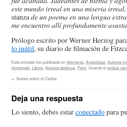
fue acabada. Jadeantes de niebla y ago
este mundo irreal en una miseria irreal
stanza
de un poema en una lengua extra
me encuentro allí profundamente asust
Prólogo escrito por Werner Herzog para 
lo inútil
, su diario de filmación de Fitzc
Esta entrada fue publicada en
Alemania
,
Anécdotas
,
Autores in
Homenaje
,
Libros
,
Nuevos destinos
,
Perú
. Guarda el
enlace pe
←
Nubes sobre el Caribe
Deja una respuesta
Lo siento, debes estar
conectado
para pu