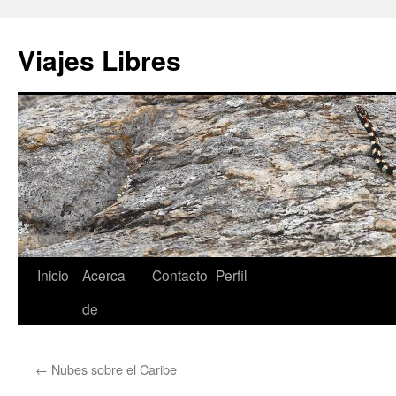
Saltar
al
Viajes Libres
contenido
Inicio
Acerca
Contacto
Perfil
de
←
Nubes sobre el Caribe