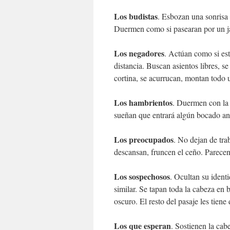
Los budistas
. Esbozan una sonrisa 
Duermen como si pasearan por un jard
Los negadores
. Actúan como si es
distancia. Buscan asientos libres, 
cortina, se acurrucan, montan todo u
Los hambrientos
. Duermen con la 
sueñan que entrará algún bocado ant
Los preocupados
. No dejan de tra
descansan, fruncen el ceño. Parece
Los sospechosos
. Ocultan su ident
similar. Se tapan toda la cabeza en
oscuro. El resto del pasaje les tiene
Los que esperan
. Sostienen la ca