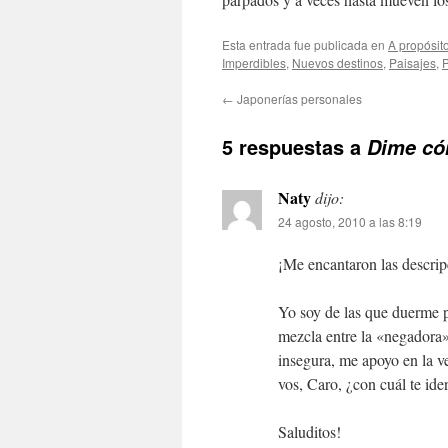
Esta entrada fue publicada en
A propósit
Imperdibles
,
Nuevos destinos
,
Paisajes
,
←
Japonerías personales
5 respuestas a
Dime có
Naty
dijo:
24 agosto, 2010 a las 8:19
¡Me encantaron las descrip
Yo soy de las que duerme p
mezcla entre la «negadora»
insegura, me apoyo en la v
vos, Caro, ¿con cuál te iden
Saluditos!