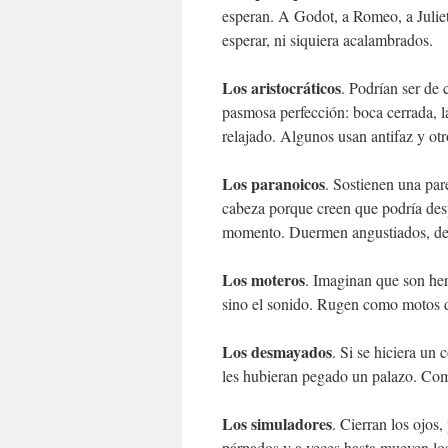
esperan. A Godot, a Romeo, a Julie
esperar, ni siquiera acalambrados.
Los aristocráticos
. Podrían ser de
pasmosa perfección: boca cerrada, la
relajado. Algunos usan antifaz y otr
Los paranoicos
. Sostienen una par
cabeza porque creen que podría des
momento. Duermen angustiados, des
Los moteros
. Imaginan que son he
sino el sonido. Rugen como motos 
Los desmayados
. Si se hiciera un 
les hubieran pegado un palazo. Com
Los simuladores
. Cierran los ojos
párpados y a veces hasta mueven los