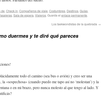
o de
,
Check in
,
Compañeros de viaje
,
Costumbres
,
Destinos
,
Guías
,
Pasajeras
,
Sala de espera
,
Viajeros
. Guarda el
enlace permanente
.
Los taekwondistas de la quebrada
→
mo duermes y te diré qué pareces
ciones!
lácidamente todo el camino (sea bus o avión) y creo ser una
, la «sospechosa» (cuando puedo me tapo así no ‘molestan’) y la
entana o en mi brazo, pero nunca molesto al que tengo al lado. Y
tificás?