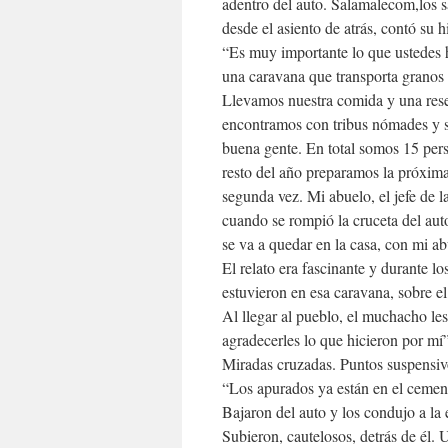
adentro del auto. Salamalecom,los s
desde el asiento de atrás, contó su h
“Es muy importante lo que ustedes h
una caravana que transporta granos 
Llevamos nuestra comida y una rese
encontramos con tribus nómades y si
buena gente. En total somos 15 per
resto del año preparamos la próxima 
segunda vez. Mi abuelo, el jefe de 
cuando se rompió la cruceta del auto
se va a quedar en la casa, con mi ab
El relato era fascinante y durante l
estuvieron en esa caravana, sobre e
Al llegar al pueblo, el muchacho le
agradecerles lo que hicieron por mí”
Miradas cruzadas. Puntos suspensivo
“Los apurados ya están en el cement
Bajaron del auto y los condujo a la
Subieron, cautelosos, detrás de él. 