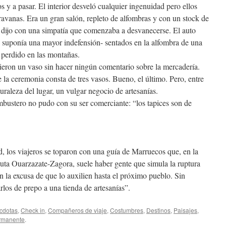
os y a pasar. El interior desveló cualquier ingenuidad pero ellos
ravanas. Era un gran salón, repleto de alfombras y con un stock de
, dijo con una simpatía que comenzaba a desvanecerse. El auto
ue suponía una mayor indefensión- sentados en la alfombra de una
o perdido en las montañas.
ebieron un vaso sin hacer ningún comentario sobre la mercadería.
ue la ceremonia consta de tres vasos. Bueno, el último. Pero, entre
turaleza del lugar, un vulgar negocio de artesanías.
embustero no pudo con su ser comerciante: “los tapices son de
 los viajeros se toparon con una guía de Marruecos que, en la
ruta Ouarzazate-Zagora, suele haber gente que simula la ruptura
con la excusa de que lo auxilien hasta el próximo pueblo. Sin
rlos de prepo a una tienda de artesanías”.
cdotas
,
Check in
,
Compañeros de viaje
,
Costumbres
,
Destinos
,
Paisajes
,
rmanente
.