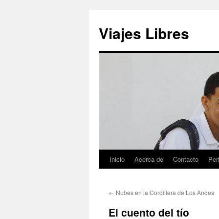
Saltar
al
Viajes Libres
contenido
Inicio
Acerca de
Contacto
Perf
←
Nubes en la Cordillera de Los Andes
El cuento del tío