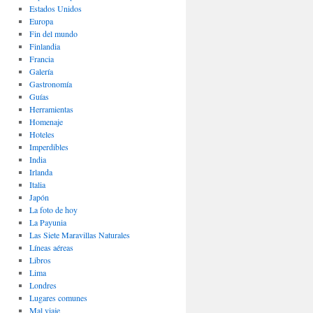
Estados Unidos
Europa
Fin del mundo
Finlandia
Francia
Galería
Gastronomí­a
Guías
Herramientas
Homenaje
Hoteles
Imperdibles
India
Irlanda
Italia
Japón
La foto de hoy
La Payunia
Las Siete Maravillas Naturales
Lí­neas aéreas
Libros
Lima
Londres
Lugares comunes
Mal viaje