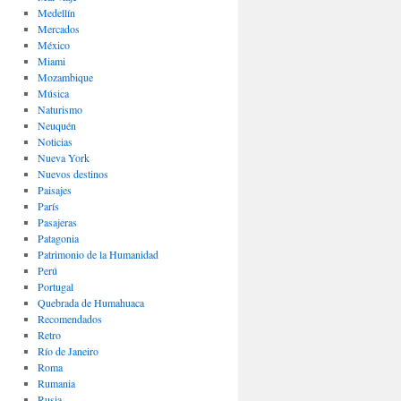
Medellín
Mercados
México
Miami
Mozambique
Música
Naturismo
Neuquén
Noticias
Nueva York
Nuevos destinos
Paisajes
Parí­s
Pasajeras
Patagonia
Patrimonio de la Humanidad
Perú
Portugal
Quebrada de Humahuaca
Recomendados
Retro
Río de Janeiro
Roma
Rumania
Rusia