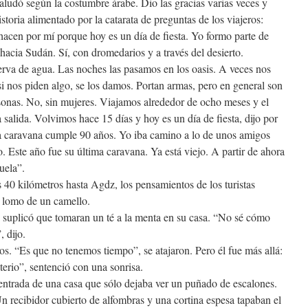
aludó según la costumbre árabe. Dio las gracias varias veces y
istoria alimentado por la catarata de preguntas de los viajeros:
acen por mí porque hoy es un día de fiesta. Yo formo parte de
hacia Sudán. Sí, con dromedarios y a través del desierto.
rva de agua. Las noches las pasamos en los oasis. A veces nos
 nos piden algo, se los damos. Portan armas, pero en general son
sonas. No, sin mujeres. Viajamos alrededor de ocho meses y el
salida. Volvimos hace 15 días y hoy es un día de fiesta, dijo por
la caravana cumple 90 años. Yo iba camino a lo de unos amigos
. Este año fue su última caravana. Ya está viejo. A partir de ahora
uela”.
os 40 kilómetros hasta Agdz, los pensamientos de los turistas
l lomo de un camello.
s suplicó que tomaran un té a la menta en su casa. “No sé cómo
, dijo.
s. “Es que no tenemos tiempo”, se atajaron. Pero él fue más allá:
erio”, sentenció con una sonrisa.
 entrada de una casa que sólo dejaba ver un puñado de escalones.
Un recibidor cubierto de alfombras y una cortina espesa tapaban el