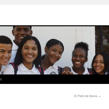
il
El Palio de Siena
→