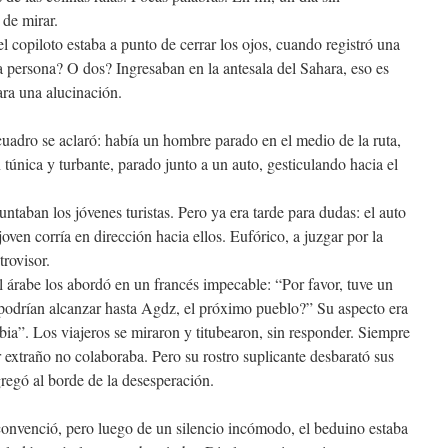
 de mirar.
l copiloto estaba a punto de cerrar los ojos, cuando registró una
 persona? O dos? Ingresaban en la antesala del Sahara, eso es
ara una alucinación.
uadro se aclaró: había un hombre parado en el medio de la ruta,
túnica y turbante, parado junto a un auto, gesticulando hacia el
taban los jóvenes turistas. Pero ya era tarde para dudas: el auto
oven corría en dirección hacia ellos. Eufórico, a juzgar por la
trovisor.
l árabe los abordó en un francés impecable: “Por favor, tuve un
podrían alcanzar hasta Agdz, el próximo pueblo?” Su aspecto era
ia”. Los viajeros se miraron y titubearon, sin responder. Siempre
er extraño no colaboraba. Pero su rostro suplicante desbarató sus
gregó al borde de la desesperación.
convenció, pero luego de un silencio incómodo, el beduino estaba