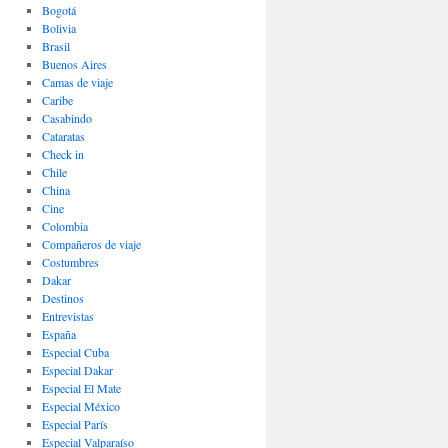
Bogotá
Bolivia
Brasil
Buenos Aires
Camas de viaje
Caribe
Casabindo
Cataratas
Check in
Chile
China
Cine
Colombia
Compañeros de viaje
Costumbres
Dakar
Destinos
Entrevistas
España
Especial Cuba
Especial Dakar
Especial El Mate
Especial México
Especial París
Especial Valparaíso