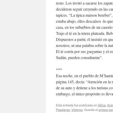
resto. Los invitó a sacarse los zapat
decideron seguir creyendo en las ca
tapices. “La típica maison bereber”
estaba abajo, ellos descalzos -lo q
casa, en los suburbios de un caserí
Trajo el té en la tetera plateada. B
Dispuestos a partir, él insistió en q
nosotros, ni una palabra sobre la na
El té corría por sus gargantas y el 
Sudán, pueden consultarme”.
***
Esa noche, en el pueblo de M´hamid,
página 145, decía: “Atención en la 
de su auto y detiene a los turistas 
embargo, el único propósito es lleva
Esta entrada fue publicada en
Africa
,
Ané
Pasajeras
,
Viajeros
. Guarda el
enlace pe