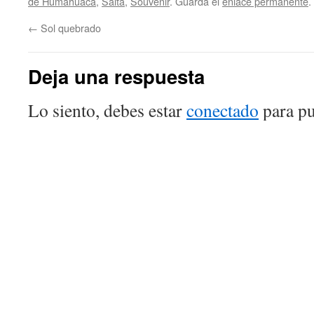
de Humahuaca
,
Salta
,
Souvenir
. Guarda el
enlace permanente
.
←
Sol quebrado
Deja una respuesta
Lo siento, debes estar
conectado
para pu