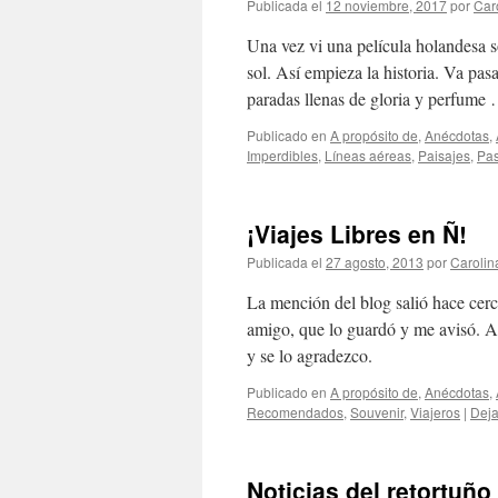
Publicada el
12 noviembre, 2017
por
Car
Una vez vi una película holandesa s
sol. Así empieza la historia. Va pas
paradas llenas de gloria y perfume
Publicado en
A propósito de
,
Anécdotas
,
Imperdibles
,
Lí­neas aéreas
,
Paisajes
,
Pas
¡Viajes Libres en Ñ!
Publicada el
27 agosto, 2013
por
Caroli
La mención del blog salió hace cerc
amigo, que lo guardó y me avisó. A
y se lo agradezco.
Publicado en
A propósito de
,
Anécdotas
,
Recomendados
,
Souvenir
,
Viajeros
|
Deja
Noticias del retortuño