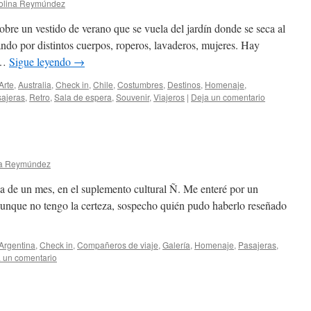
olina Reymúndez
obre un vestido de verano que se vuela del jardín donde se seca al
ando por distintos cuerpos, roperos, lavaderos, mujeres. Hay
 …
Sigue leyendo
→
Arte
,
Australia
,
Check in
,
Chile
,
Costumbres
,
Destinos
,
Homenaje
,
ajeras
,
Retro
,
Sala de espera
,
Souvenir
,
Viajeros
|
Deja un comentario
na Reymúndez
a de un mes, en el suplemento cultural Ñ. Me enteré por un
unque no tengo la certeza, sospecho quién pudo haberlo reseñado
Argentina
,
Check in
,
Compañeros de viaje
,
Galería
,
Homenaje
,
Pasajeras
,
 un comentario