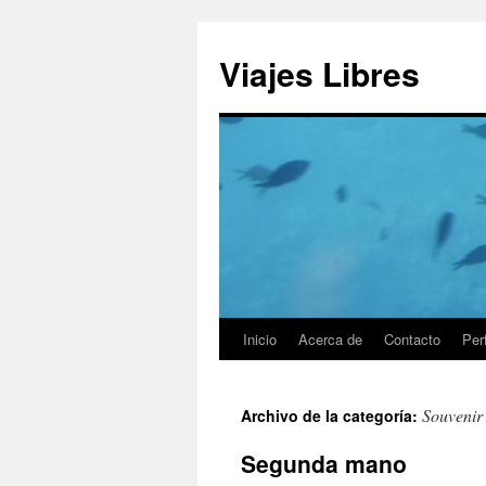
Saltar
al
Viajes Libres
contenido
Inicio
Acerca de
Contacto
Perf
Souvenir
Archivo de la categoría:
Segunda mano