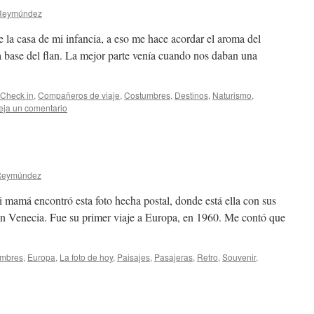
 Reymúndez
e la casa de mi infancia, a eso me hace acordar el aroma del
la base del flan. La mejor parte venía cuando nos daban una
Check in
,
Compañeros de viaje
,
Costumbres
,
Destinos
,
Naturismo
,
eja un comentario
 Reymúndez
 mamá encontró esta foto hecha postal, donde está ella con sus
en Venecia. Fue su primer viaje a Europa, en 1960. Me contó que
mbres
,
Europa
,
La foto de hoy
,
Paisajes
,
Pasajeras
,
Retro
,
Souvenir
,