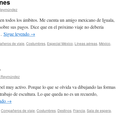
ones
 Reymúndez
e en todos los ámbitos. Me cuenta un amigo mexicano de Iguala,
sobre sus pagos. Dice que en el próximo viaje no debería
 …
Sigue leyendo
→
ñeros de viaje
,
Costumbres
,
Especial México
,
Lí­neas aéreas
,
México
,
o
a Reymúndez
apel muy activo. Porque lo que se olvida va dibujando las formas
trabajo de escultura. Lo que queda no es un recuerdo,
endo
→
,
Compañeros de viaje
,
Costumbres
,
Destinos
,
Francia
,
Sala de espera
,