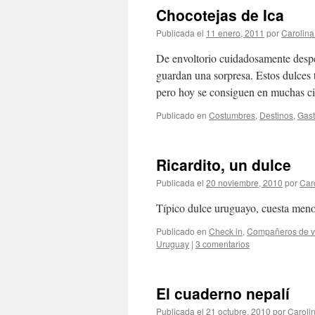
Chocotejas de Ica
Publicada el
11 enero, 2011
por
Carolin
De envoltorio cuidadosamente despei
guardan una sorpresa. Estos dulces 
pero hoy se consiguen en muchas 
Publicado en
Costumbres
,
Destinos
,
Gast
Ricardito, un dulce
Publicada el
20 noviembre, 2010
por
Car
Típico dulce uruguayo, cuesta menos
Publicado en
Check in
,
Compañeros de v
Uruguay
|
3 comentarios
El cuaderno nepalí
Publicada el
21 octubre, 2010
por
Caroli