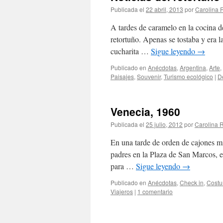
Publicada el
22 abril, 2013
por
Carolina
A tardes de caramelo en la cocina d
retortuño. Apenas se tostaba y era 
cucharita …
Sigue leyendo
→
Publicado en
Anécdotas
,
Argentina
,
Arte
,
Paisajes
,
Souvenir
,
Turismo ecológico
|
D
Venecia, 1960
Publicada el
25 julio, 2012
por
Carolina
En una tarde de orden de cajones mi
padres en la Plaza de San Marcos, 
para …
Sigue leyendo
→
Publicado en
Anécdotas
,
Check in
,
Costu
Viajeros
|
1 comentario