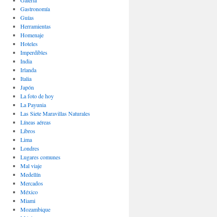
Galería
Gastronomí­a
Guías
Herramientas
Homenaje
Hoteles
Imperdibles
India
Irlanda
Italia
Japón
La foto de hoy
La Payunia
Las Siete Maravillas Naturales
Lí­neas aéreas
Libros
Lima
Londres
Lugares comunes
Mal viaje
Medellín
Mercados
México
Miami
Mozambique