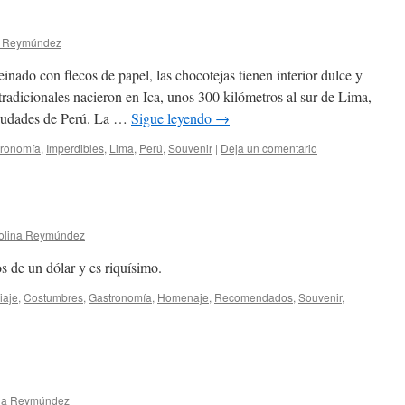
a Reymúndez
nado con flecos de papel, las chocotejas tienen interior dulce y
tradicionales nacieron en Ica, unos 300 kilómetros al sur de Lima,
ciudades de Perú. La …
Sigue leyendo
→
ronomí­a
,
Imperdibles
,
Lima
,
Perú
,
Souvenir
|
Deja un comentario
olina Reymúndez
 de un dólar y es riquísimo.
iaje
,
Costumbres
,
Gastronomí­a
,
Homenaje
,
Recomendados
,
Souvenir
,
na Reymúndez