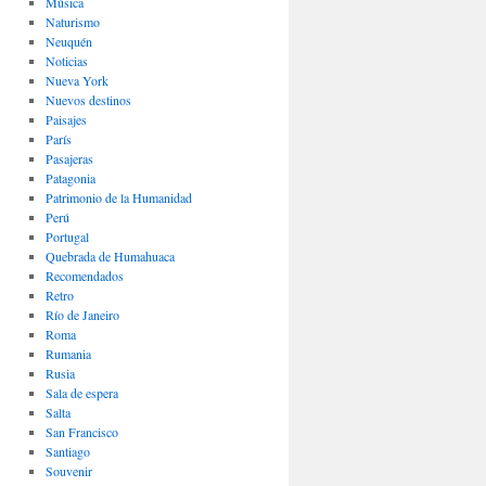
Música
Naturismo
Neuquén
Noticias
Nueva York
Nuevos destinos
Paisajes
Parí­s
Pasajeras
Patagonia
Patrimonio de la Humanidad
Perú
Portugal
Quebrada de Humahuaca
Recomendados
Retro
Río de Janeiro
Roma
Rumania
Rusia
Sala de espera
Salta
San Francisco
Santiago
Souvenir