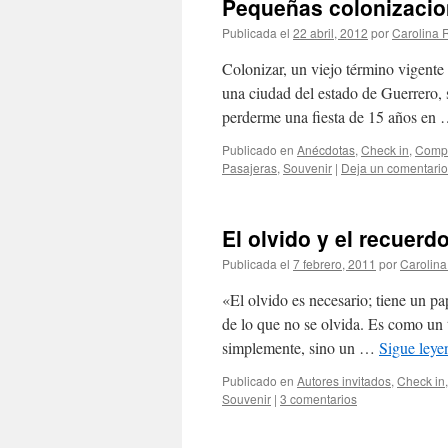
Pequeñas colonizaci
Publicada el
22 abril, 2012
por
Carolina
Colonizar, un viejo término vigent
una ciudad del estado de Guerrero, 
perderme una fiesta de 15 años en
Publicado en
Anécdotas
,
Check in
,
Compa
Pasajeras
,
Souvenir
|
Deja un comentario
El olvido y el recuerd
Publicada el
7 febrero, 2011
por
Carolin
«El olvido es necesario; tiene un p
de lo que no se olvida. Es como un 
simplemente, sino un …
Sigue ley
Publicado en
Autores invitados
,
Check in
Souvenir
|
3 comentarios