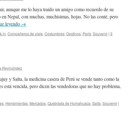
venir, aunque me lo haya traído un amigo como recuerdo de su
 en Nepal, con muchas, muchísimas, hojas. No las conté, pero
ue leyendo
→
k in
,
Compañeros de viaje
,
Costumbres
,
Destinos
,
Parí­s
,
Souvenir
|
3
na Reymúndez
ujuy y Salta, la medicina casera de Perú se vende tanto como la
es está vencida, pero dicen las vendedoras que no hay problema,
es
,
Herramientas
,
Mercados
,
Quebrada de Humahuaca
,
Salta
,
Souvenir
|