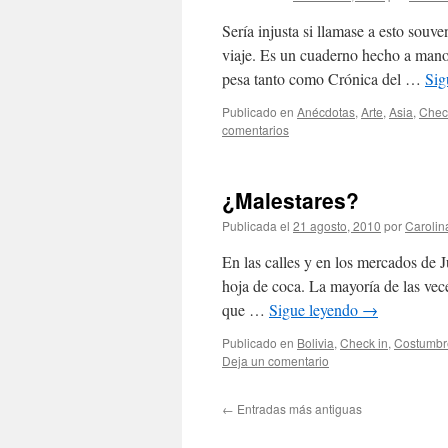
Sería injusta si llamase a esto sou
viaje. Es un cuaderno hecho a mano
pesa tanto como Crónica del …
Sig
Publicado en
Anécdotas
,
Arte
,
Asia
,
Chec
comentarios
¿Malestares?
Publicada el
21 agosto, 2010
por
Caroli
En las calles y en los mercados de J
hoja de coca. La mayoría de las vec
que …
Sigue leyendo
→
Publicado en
Bolivia
,
Check in
,
Costumbr
Deja un comentario
←
Entradas más antiguas