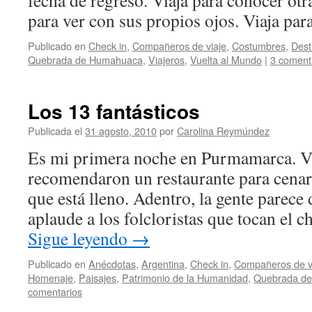
fecha de regreso. Viaja para conocer otra
para ver con sus propios ojos. Viaja pa
Publicado en
Check in
,
Compañeros de viaje
,
Costumbres
,
Dest
Quebrada de Humahuaca
,
Viajeros
,
Vuelta al Mundo
|
3 coment
Los 13 fantásticos
Publicada el
31 agosto, 2010
por
Carolina Reymúndez
Es mi primera noche en Purmamarca. Vi
recomendaron un restaurante para cenar.
que está lleno. Adentro, la gente parece 
aplaude a los folcloristas que tocan el
Sigue leyendo
→
Publicado en
Anécdotas
,
Argentina
,
Check in
,
Compañeros de v
Homenaje
,
Paisajes
,
Patrimonio de la Humanidad
,
Quebrada d
comentarios