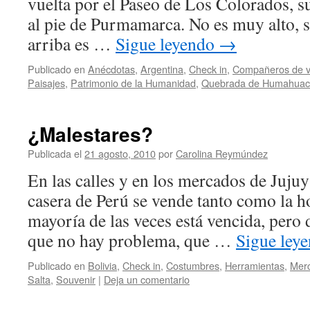
vuelta por el Paseo de Los Colorados, su
al pie de Purmamarca. No es muy alto, s
arriba es …
Sigue leyendo
→
Publicado en
Anécdotas
,
Argentina
,
Check in
,
Compañeros de v
Paisajes
,
Patrimonio de la Humanidad
,
Quebrada de Humahua
¿Malestares?
Publicada el
21 agosto, 2010
por
Carolina Reymúndez
En las calles y en los mercados de Jujuy
casera de Perú se vende tanto como la h
mayoría de las veces está vencida, pero 
que no hay problema, que …
Sigue ley
Publicado en
Bolivia
,
Check in
,
Costumbres
,
Herramientas
,
Mer
Salta
,
Souvenir
|
Deja un comentario