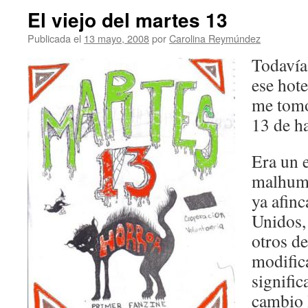
El viejo del martes 13
Publicada el
13 mayo, 2008
por
Carolina Reymúndez
Todavía 
ese hot
me tomó
13 de h
Era un 
malhumo
ya afin
Unidos, 
otros de
modific
signific
cambio