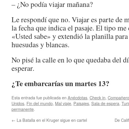
– ¿No podía viajar mañana?
Le respondí que no. Viajar es parte de m
la fecha que indica el pasaje. El tipo me
«Usted sabe» y extendió la planilla par
huesudas y blancas.
No pisé la calle en lo que quedaba del d
esperar.
¿Te embarcarías un martes 13?
Esta entrada fue publicada en
Anécdotas
,
Check in
,
Compañeros
Unidos
,
Fin del mundo
,
Mal viaje
,
Paisajes
,
Sala de espera
,
Tur
permanente
.
←
La Batalla en el Kruger sigue en cartel
De Cali