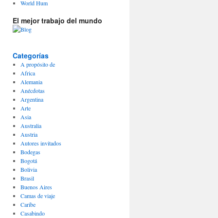
World Hum
El mejor trabajo del mundo
Categorías
A propósito de
Africa
Alemania
Anécdotas
Argentina
Arte
Asia
Australia
Austria
Autores invitados
Bodegas
Bogotá
Bolivia
Brasil
Buenos Aires
Camas de viaje
Caribe
Casabindo