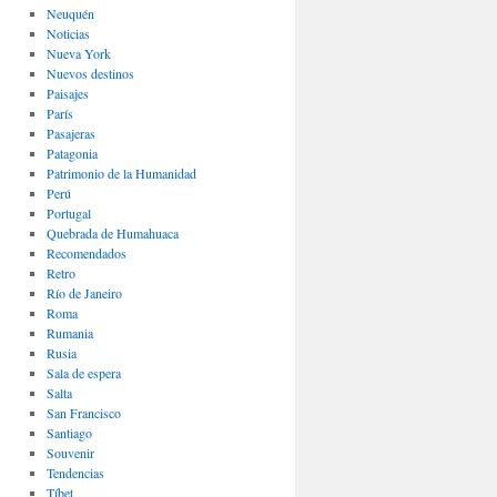
Neuquén
Noticias
Nueva York
Nuevos destinos
Paisajes
Parí­s
Pasajeras
Patagonia
Patrimonio de la Humanidad
Perú
Portugal
Quebrada de Humahuaca
Recomendados
Retro
Río de Janeiro
Roma
Rumania
Rusia
Sala de espera
Salta
San Francisco
Santiago
Souvenir
Tendencias
Tíbet