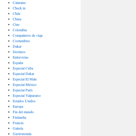
Cataratas
Check in
Chile
China
Cine
Colombia
Compañeros de viaje
Costumbres
Dakar
Destinos
Entrevistas
España
Especial Cuba
Especial Dakar
Especial El Mate
Especial México
Especial París
Especial Valparaíso
Estados Unidos
Europa
Fin del mundo
Finlandia
Francia
Galería
Gastronomí­a