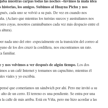
mojaba nuestras carpas todas las noches –tuvimos la mala idea
as historias, los amigos. Subimos al Huayna Pichu y nos
ués, cada uno se volvió a su país. De vez en cuando nos
a. (Aclaro que mientras los turistas suecos y australianos nos
dores coyas, nosotros caminábamos cada vez más despacio entre el
 altura).
er nada uno del otro -especialmente en la transición del correo al
guno de los dos cruzó la cordillera, nos encontramos un rato.
 familiar.
e y nos volvimos a ver después de algún tiempo.
Los dos
uimos a un café Internet y tomamos un capuchino, mientras él
les viales y yo escribía.
y pensé que comeríamos un sándwich por ahí. Pero me invitó a su
 alto de un cerro. El terreno es una pendiente. Se entra por una
a la calle de más arriba. Está en Viña, pero me hizo acordar a las