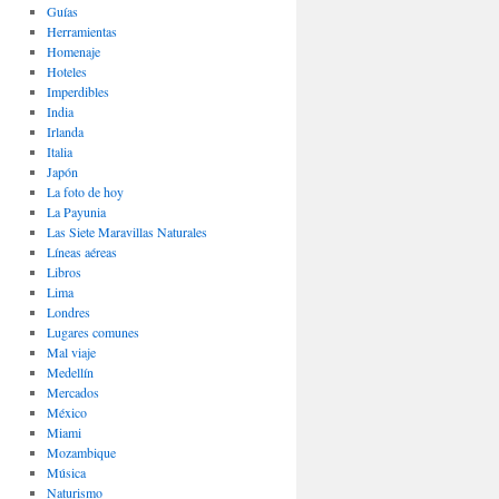
Guías
Herramientas
Homenaje
Hoteles
Imperdibles
India
Irlanda
Italia
Japón
La foto de hoy
La Payunia
Las Siete Maravillas Naturales
Lí­neas aéreas
Libros
Lima
Londres
Lugares comunes
Mal viaje
Medellín
Mercados
México
Miami
Mozambique
Música
Naturismo