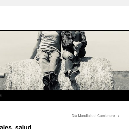
il
Día Mundial del Camionero
→
ajes, salud