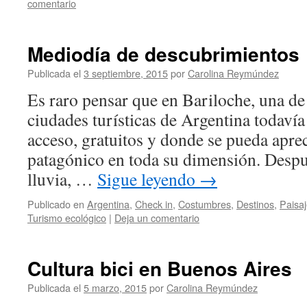
comentario
Mediodía de descubrimientos
Publicada el
3 septiembre, 2015
por
Carolina Reymúndez
Es raro pensar que en Bariloche, una de 
ciudades turísticas de Argentina todavía 
acceso, gratuitos y donde se pueda apre
patagónico en toda su dimensión. Despu
lluvia, …
Sigue leyendo
→
Publicado en
Argentina
,
Check in
,
Costumbres
,
Destinos
,
Paisa
Turismo ecológico
|
Deja un comentario
Cultura bici en Buenos Aires
Publicada el
5 marzo, 2015
por
Carolina Reymúndez