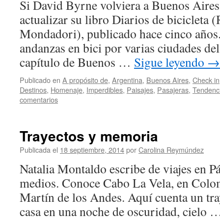
Si David Byrne volviera a Buenos Aires 
actualizar su libro Diarios de bicicleta 
Mondadori), publicado hace cinco años.
andanzas en bici por varias ciudades de
capítulo de Buenos …
Sigue leyendo
→
Publicado en
A propósito de
,
Argentina
,
Buenos Aires
,
Check in
Destinos
,
Homenaje
,
Imperdibles
,
Paisajes
,
Pasajeras
,
Tendenc
comentarios
Trayectos y memoria
Publicada el
18 septiembre, 2014
por
Carolina Reymúndez
Natalia Montaldo escribe de viajes en P
medios. Conoce Cabo La Vela, en Colom
Martín de los Andes. Aquí cuenta un tray
casa en una noche de oscuridad, cielo