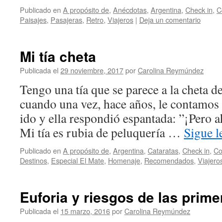
Publicado en
A propósito de
,
Anécdotas
,
Argentina
,
Check in
,
C
Paisajes
,
Pasajeras
,
Retro
,
Viajeros
|
Deja un comentario
Mi tía cheta
Publicada el
29 noviembre, 2017
por
Carolina Reymúndez
Tengo una tía que se parece a la cheta 
cuando una vez, hace años, le contamos
ido y ella respondió espantada: ”¡Pero 
Mi tía es rubia de peluquería …
Sigue 
Publicado en
A propósito de
,
Argentina
,
Cataratas
,
Check in
,
Co
Destinos
,
Especial El Mate
,
Homenaje
,
Recomendados
,
Viajero
Euforia y riesgos de las prime
Publicada el
15 marzo, 2016
por
Carolina Reymúndez