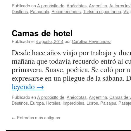
Publicado en
A propósito de
,
Anécdotas
,
Argentina
,
Autores inv
Destinos
,
Patagonia
,
Recomendados
,
Turismo espontáneo
,
Viaj
Camas de hotel
Publicada el
4 agosto, 2014
por
Carolina Reymúndez
Desde hace años viajo por trabajo y du
mañana que todavía recuerdo entró al cu
primavera. Suave, poética. Se coló por u
expresarse en un pliegue de la sábana.
leyendo
→
Publicado en
A propósito de
,
Anécdotas
,
Argentina
,
Camas de v
Destinos
,
Europa
,
Hoteles
,
Imperdibles
,
Libros
,
Paisajes
,
Pasaje
←
Entradas más antiguas