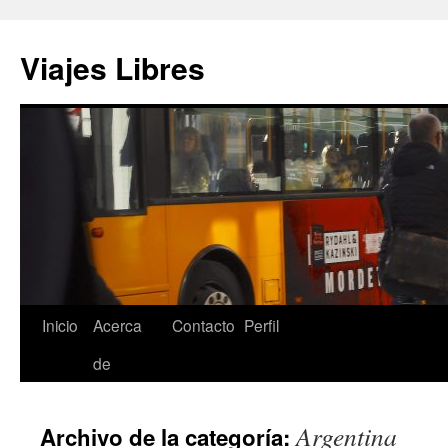
Saltar
al
Viajes Libres
contenido
Inicio
Acerca
Contacto
Perfil
de
Argentina
Archivo de la categoría: