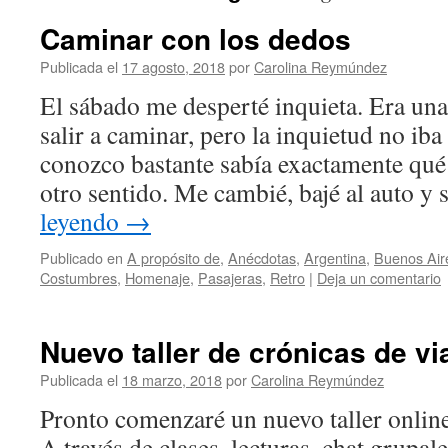
Caminar con los dedos
Publicada el
17 agosto, 2018
por
Carolina Reymúndez
El sábado me desperté inquieta. Era un
salir a caminar, pero la inquietud no i
conozco bastante sabía exactamente qué
otro sentido. Me cambié, bajé al auto y
leyendo
→
Publicado en
A propósito de
,
Anécdotas
,
Argentina
,
Buenos Air
Costumbres
,
Homenaje
,
Pasajeras
,
Retro
|
Deja un comentario
Nuevo taller de crónicas de vi
Publicada el
18 marzo, 2018
por
Carolina Reymúndez
Pronto comenzaré un nuevo taller online
A través de clases, lecturas, chat grupal