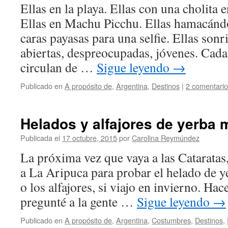
Ellas en la playa. Ellas con una cholita 
Ellas en Machu Picchu. Ellas hamacándo
caras payasas para una selfie. Ellas son
abiertas, despreocupadas, jóvenes. Cada
circulan de …
Sigue leyendo
→
Publicado en
A propósito de
,
Argentina
,
Destinos
|
2 comentari
Helados y alfajores de yerba 
Publicada el
17 octubre, 2015
por
Carolina Reymúndez
La próxima vez que vaya a las Cataratas
a La Aripuca para probar el helado de ye
o los alfajores, si viajo en invierno. Hac
pregunté a la gente …
Sigue leyendo
→
Publicado en
A propósito de
,
Argentina
,
Costumbres
,
Destinos
,