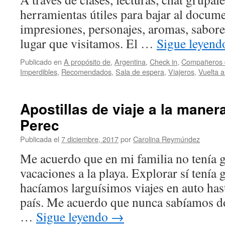
herramientas útiles para bajar al docume
impresiones, personajes, aromas, sabore
lugar que visitamos. El …
Sigue leyen
Publicado en
A propósito de
,
Argentina
,
Check in
,
Compañeros d
Imperdibles
,
Recomendados
,
Sala de espera
,
Viajeros
,
Vuelta 
Apostillas de viaje a la mane
Perec
Publicada el
7 diciembre, 2017
por
Carolina Reymúndez
Me acuerdo que en mi familia no tenía g
vacaciones a la playa. Explorar sí tenía 
hacíamos larguísimos viajes en auto hast
país. Me acuerdo que nunca sabíamos d
…
Sigue leyendo
→