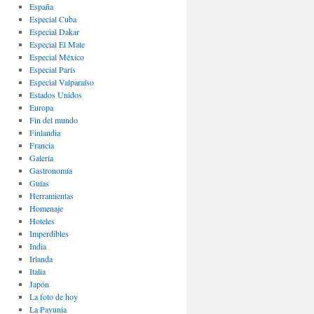
España
Especial Cuba
Especial Dakar
Especial El Mate
Especial México
Especial París
Especial Valparaíso
Estados Unidos
Europa
Fin del mundo
Finlandia
Francia
Galería
Gastronomí­a
Guías
Herramientas
Homenaje
Hoteles
Imperdibles
India
Irlanda
Italia
Japón
La foto de hoy
La Payunia