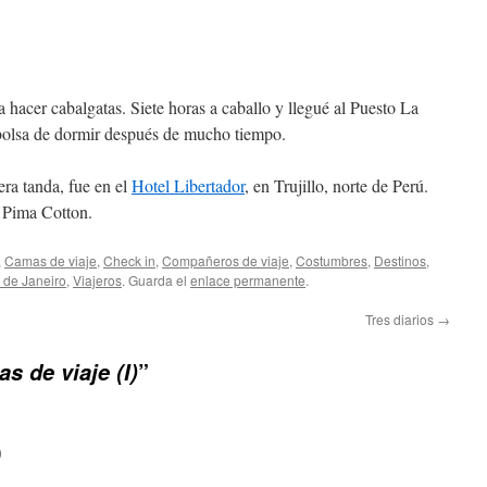
 hacer cabalgatas. Siete horas a caballo y llegué al Puesto La
bolsa de dormir después de mucho tiempo.
era tanda, fue en el
Hotel Libertador
, en Trujillo, norte de Perú.
 Pima Cotton.
,
Camas de viaje
,
Check in
,
Compañeros de viaje
,
Costumbres
,
Destinos
,
 de Janeiro
,
Viajeros
. Guarda el
enlace permanente
.
Tres diarios
→
”
s de viaje (I)
0