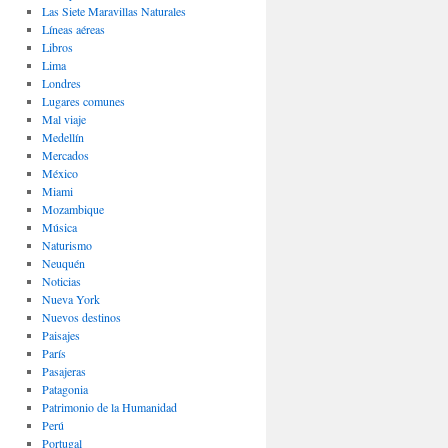
Las Siete Maravillas Naturales
Lí­neas aéreas
Libros
Lima
Londres
Lugares comunes
Mal viaje
Medellín
Mercados
México
Miami
Mozambique
Música
Naturismo
Neuquén
Noticias
Nueva York
Nuevos destinos
Paisajes
Parí­s
Pasajeras
Patagonia
Patrimonio de la Humanidad
Perú
Portugal