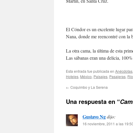
Martín, en Santa Cruz.
El Cóndor es un excelente lugar para
Nana, donde me reencontré con la 
La otra cama, la última de esta prim
Las sábanas eran una delicia, 100%
Esta entrada fue publicada en
Anécdotas
Hoteles
,
México
,
Paisajes
,
Pasajeras
,
Río
←
Coquimbo y La Serena
Una respuesta en “
Cama
Gustavo Ng
dijo:
16 noviembre, 2011 a las 19:5