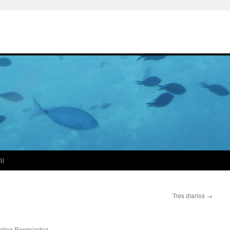
il
Tres diarios
→
olina Reymúndez