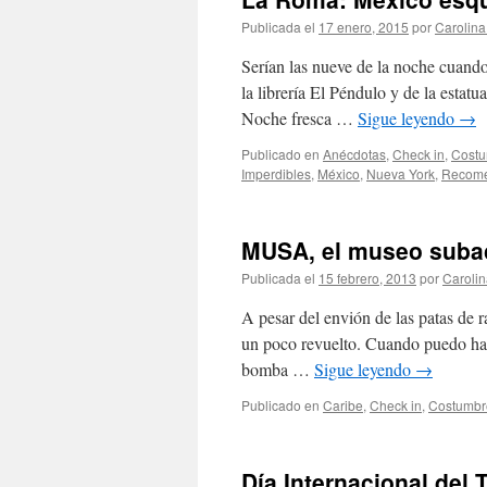
Publicada el
17 enero, 2015
por
Carolin
Serían las nueve de la noche cuand
la librería El Péndulo y de la esta
Noche fresca …
Sigue leyendo
→
Publicado en
Anécdotas
,
Check in
,
Costu
Imperdibles
,
México
,
Nueva York
,
Recom
MUSA, el museo suba
Publicada el
15 febrero, 2013
por
Caroli
A pesar del envión de las patas de r
un poco revuelto. Cuando puedo ha
bomba …
Sigue leyendo
→
Publicado en
Caribe
,
Check in
,
Costumbr
Día Internacional del