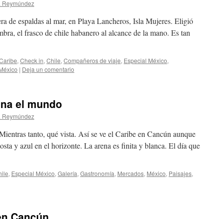
a Reymúndez
ra de espaldas al mar, en Playa Lancheros, Isla Mujeres. Eligió
ombra, el frasco de chile habanero al alcance de la mano. Es tan
Caribe
,
Check in
,
Chile
,
Compañeros de viaje
,
Especial México
,
México
|
Deja un comentario
ina el mundo
a Reymúndez
Mientras tanto, qué vista. Así se ve el Caribe en Cancún aunque
sta y azul en el horizonte. La arena es finita y blanca. El día que
ile
,
Especial México
,
Galería
,
Gastronomí­a
,
Mercados
,
México
,
Paisajes
,
en Cancún