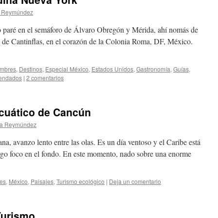
a Reymúndez
o paré en el semáforo de Álvaro Obregón y Mérida, ahí nomás de
tua de Cantinflas, en el corazón de la Colonia Roma, DF, México.
mbres
,
Destinos
,
Especial México
,
Estados Unidos
,
Gastronomí­a
,
Guías
,
endados
|
2 comentarios
cuático de Cancún
na Reymúndez
ana, avanzo lento entre las olas. Es un día ventoso y el Caribe está
go foco en el fondo. En este momento, nado sobre una enorme
es
,
México
,
Paisajes
,
Turismo ecológico
|
Deja un comentario
 Turismo