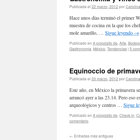
Publicada el
22 marzo, 2012
por
Carolin
Hace unos días terminó el primer 
muestra de cocina en la que los chef
mole amarillo, …
Sigue leyendo
→
Publicado en
A propósito de
,
Arte
,
Bodeg
Gastronomí­a
,
México
,
Tendencias
|
5 com
Equinoccio de primav
Publicada el
20 marzo, 2012
por
Carolin
Este año, en México la primavera se
arrancó ayer a las 23.14. Pero eso es
arqueológicos y centros …
Sigue l
Publicado en
A propósito de
,
Check in
,
C
comentario
←
Entradas más antiguas