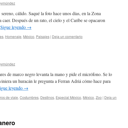
Reymúndez
 sereno, cálido. Saqué la foto hace unos días, en la Zona
 caer. Después de un rato, el cielo y el Caribe se opacaron
…
Sigue leyendo
→
es
,
Homenaje
,
México
,
Paisajes
|
Deja un comentario
Reymúndez
ares de marco negro levanta la mano y pide el micrófono. Se lo
viniera un huracán le pregunta a Ferran Adriá cómo hace para
igue leyendo
→
os de viaje
,
Costumbres
,
Destinos
,
Especial México
,
México
,
Zoo
|
Deja un
banero