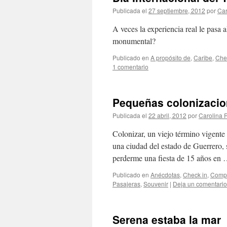
Publicada el
27 septiembre, 2012
por
Ca
A veces la experiencia real le pasa al
monumental?
Publicado en
A propósito de
,
Caribe
,
Che
1 comentario
Pequeñas colonizaci
Publicada el
22 abril, 2012
por
Carolina
Colonizar, un viejo término vigent
una ciudad del estado de Guerrero, 
perderme una fiesta de 15 años en
Publicado en
Anécdotas
,
Check in
,
Compa
Pasajeras
,
Souvenir
|
Deja un comentario
Serena estaba la mar