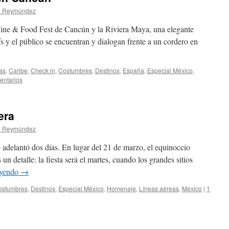
a Reymúndez
Wine & Food Fest de Cancún y la Riviera Maya, una elegante
s y el público se encuentran y dialogan frente a un cordero en
as
,
Caribe
,
Check in
,
Costumbres
,
Destinos
,
España
,
Especial México
,
entarios
era
a Reymúndez
 adelantó dos días. En lugar del 21 de marzo, el equinoccio
 un detalle: la fiesta será el martes, cuando los grandes sitios
eyendo
→
ostumbres
,
Destinos
,
Especial México
,
Homenaje
,
Lí­neas aéreas
,
México
|
1