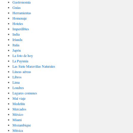
Gastronomí­a
Guías
Herramientas
Homenaje
Hoteles
Imperdibles
India
Irlanda
Italia
Japón
La foto de hoy
La Payunia
Las Siete Maravillas Naturales
Lí­neas aéreas
Libros
Lima
Londres
Lugares comunes
Mal viaje
Medellín
Mercados
México
Miami
Mozambique
Música