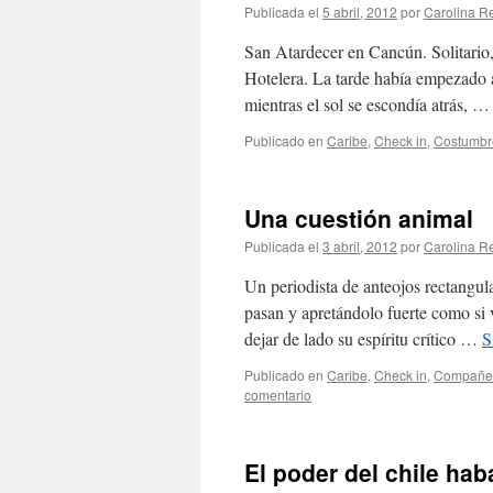
Publicada el
5 abril, 2012
por
Carolina 
San Atardecer en Cancún. Solitario,
Hotelera. La tarde había empezado a
mientras el sol se escondía atrás, 
Publicado en
Caribe
,
Check in
,
Costumbr
Una cuestión animal
Publicada el
3 abril, 2012
por
Carolina 
Un periodista de anteojos rectangul
pasan y apretándolo fuerte como si 
dejar de lado su espíritu crítico …
S
Publicado en
Caribe
,
Check in
,
Compañer
comentario
El poder del chile ha