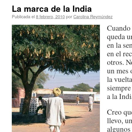
La marca de la India
Publicada el
8 febrero, 2010
por
Carolina Reymúndez
Cuando u
queda u
en la se
en el re
otros. N
un mes 
la vuelt
siempre 
a la Indi
Creo qu
llevo, u
algunos 