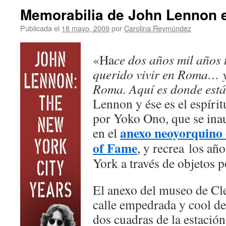
Memorabilia de John Lennon 
Publicada el
18 mayo, 2009
por
Carolina Reymúndez
«Ha
ce dos años mil años
querido vivir en Roma… y
Roma. Aquí es donde está
Lennon y ése es el espírit
por Yoko Ono, que se ina
anexo neoyorquino 
en el
of Fame
, y recrea los añ
York a través de objetos 
El anexo del museo de Cl
calle empedrada y cool d
dos cuadras de la estació