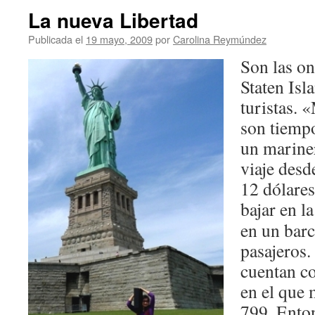
La nueva Libertad
Publicada el
19 mayo, 2009
por
Carolina Reymúndez
Son las on
Staten Isl
turistas. 
son tiempo
un mariner
viaje desd
12 dólares
bajar en l
en un barc
pasajeros.
cuentan c
en el que 
799. Enton