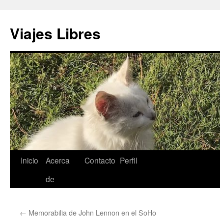
Saltar
al
Viajes Libres
contenido
Inicio
Acerca
Contacto
Perfil
de
←
Memorabilia de John Lennon en el SoHo