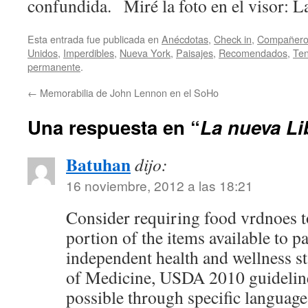
confundida. Miré la foto en el visor: L
Esta entrada fue publicada en
Anécdotas
,
Check in
,
Compañeros
Unidos
,
Imperdibles
,
Nueva York
,
Paisajes
,
Recomendados
,
Ten
permanente
.
←
Memorabilia de John Lennon en el SoHo
Una respuesta en “
La nueva Li
Batuhan
dijo:
16 noviembre, 2012 a las 18:21
Consider requiring food vrdnoes to
portion of the items available to p
independent health and wellness sta
of Medicine, USDA 2010 guideline
possible through specific language 