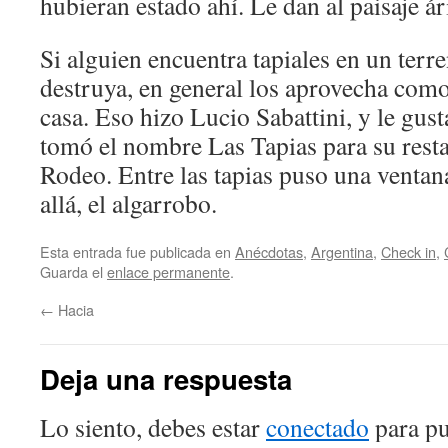
hubieran estado ahí. Le dan al paisaje á
Si alguien encuentra tapiales en un terre
destruya, en general los aprovecha como
casa. Eso hizo Lucio Sabattini, y le gus
tomó el nombre Las Tapias para su resta
Rodeo. Entre las tapias puso una ventan
allá, el algarrobo.
Esta entrada fue publicada en
Anécdotas
,
Argentina
,
Check in
,
Guarda el
enlace permanente
.
←
Hacia
Deja una respuesta
Lo siento, debes estar
conectado
para pu