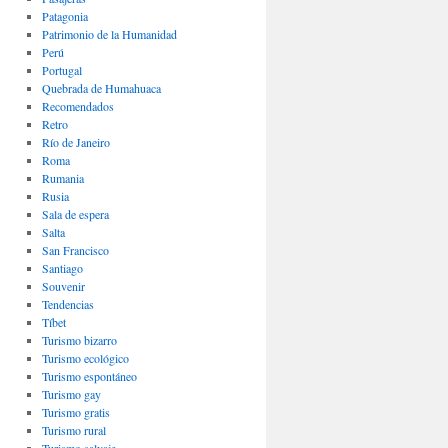
Patagonia
Patrimonio de la Humanidad
Perú
Portugal
Quebrada de Humahuaca
Recomendados
Retro
Río de Janeiro
Roma
Rumania
Rusia
Sala de espera
Salta
San Francisco
Santiago
Souvenir
Tendencias
Tíbet
Turismo bizarro
Turismo ecológico
Turismo espontáneo
Turismo gay
Turismo gratis
Turismo rural