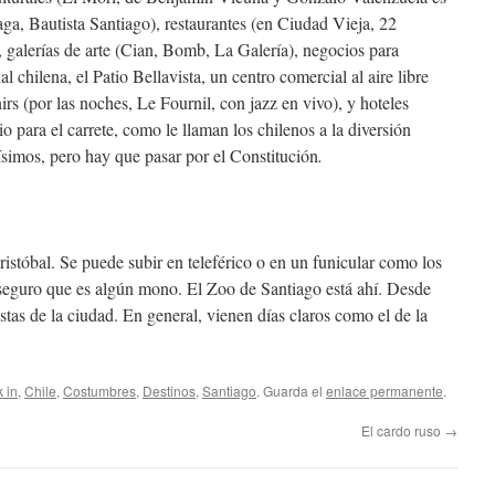
aga, Bautista Santiago), restaurantes (en Ciudad Vieja, 22
galerías de arte (Cian, Bomb, La Galería), negocios para
al chilena, el Patio Bellavista, un centro comercial al aire libre
irs (por las noches, Le Fournil, con jazz en vivo), y hoteles
o para el carrete, como le llaman los chilenos a la diversión
imos, pero hay que pasar por el Constitución
.
ristóbal. Se puede subir en teleférico o en un funicular como los
 seguro que es algún mono. El Zoo de Santiago está ahí. Desde
istas de la ciudad. En general, vienen días claros como el de la
 in
,
Chile
,
Costumbres
,
Destinos
,
Santiago
. Guarda el
enlace permanente
.
El cardo ruso
→