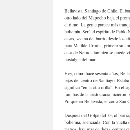
Bellavista, Santiago de Chile. El bar
otro lado del Mapocho baja el prome
el ritmo. La gente parece más tranqu
bohemia. Será el espíritu de Pablo
casas, vecina del barrio desde los 
para Matilde Urrutia, primero su am
casa de Neruda también se puede visi
nostalgia del mar.
Hoy, como hace sesenta años, Bellav
lejos del centro de Santiago. Estaba
significa “en la otra orilla”. En el 
familias de la aristocracia hicieron
Porque en Bellavista, el cerro San C
Después del Golpe del 73, el barrio
bohemia, silenciada. Con la vuelta d
teatros (hay más de diez), centros 