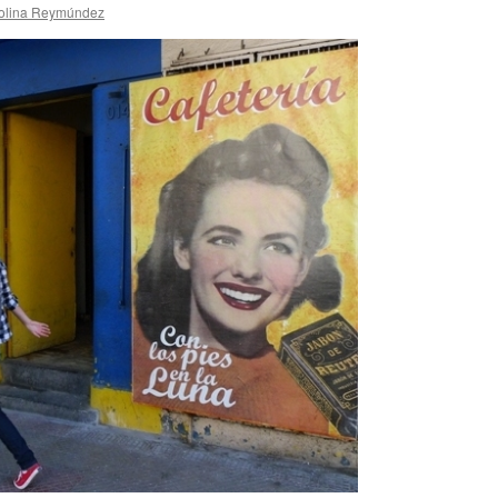
olina Reymúndez