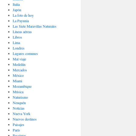
Italia
Japón
La foto de hoy
La Payunia
Las Siete Maravillas Naturales
Lí­neas aéreas
Libros
Lima
Londres
Lugares comunes
Mal viaje
Medellín
Mercados
México
Miami
Mozambique
Música
Naturismo
Neuquén
Noticias
Nueva York
Nuevos destinos
Paisajes
Parí­s
Pasajeras