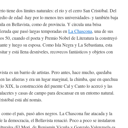
rio tiene dos límites naturales: el río y el cerro San Cristóbal. Del
dio de edad -hay por lo menos tres universidades- y también baja
ila en Bellavista, como de provincia. Y circula una brisa
 Neruda que pasó largas temporadas en
La Chascona
, una de sus
años 50, cuando el poeta y Premio Nobel de Literatura la construyó
ante y luego su esposa. Como Isla Negra y La Sebastiana, esta
tar y está llena desniveles, recovecos fantásticos y objetos con
ista es un barrio de artistas. Pero antes, hace mucho, quedaba
 en las afueras y era un lugar marginal, la chimba, que en quechua
siglo XIX, la construcción del puente Cal y Canto lo acercó y las
 palacetes y casas de campo para descansar en un entorno natural.
ristóbal está ahí nomás.
, como el país, pasó años negros. La Chascona fue atacada y la
e la democracia, el Bellavista renació. Poco a poco se instalaron
culturales (El Mori, de Benjamín Vicuña y Gonzalo Valenzuela es