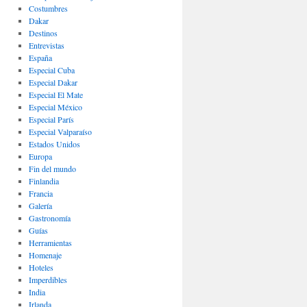
Costumbres
Dakar
Destinos
Entrevistas
España
Especial Cuba
Especial Dakar
Especial El Mate
Especial México
Especial París
Especial Valparaíso
Estados Unidos
Europa
Fin del mundo
Finlandia
Francia
Galería
Gastronomí­a
Guías
Herramientas
Homenaje
Hoteles
Imperdibles
India
Irlanda