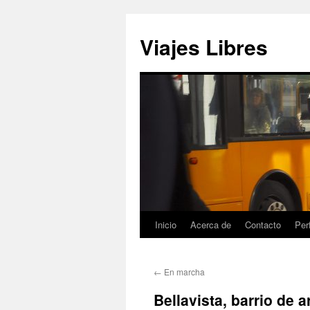
Saltar
al
Viajes Libres
contenido
Inicio
Acerca de
Contacto
Perf
←
En marcha
Bellavista, barrio de a