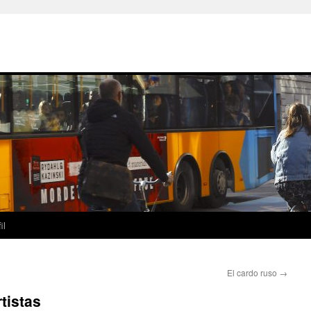
il
El cardo ruso
→
rtistas