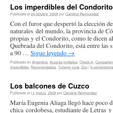
Los imperdibles del Condorito
Publicada el
24 octubre, 2008
por
Carolina Reymúndez
Con el furor que despertó la elección de
naturales del mundo, la provincia de Có
propias y el Condorito, como le dicen a
Quebrada del Condorito, está entre las 
a 90 …
Sigue leyendo
→
Publicado en
Argentina
,
Autores invitados
,
Check in
,
Compañero
Imperdibles
,
Recomendados
,
Turismo rural
,
Zoo
|
6 comentario
Los balcones de Cuzco
Publicada el
11 marzo, 2009
por
Carolina Reymúndez
María Eugenia Aliaga llegó hace poco d
chica cordobesa, estudiante de Letras y v