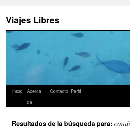
Saltar
al
Viajes Libres
contenido
Inicio
Acerca
Contacto
Perfil
de
cond
Resultados de la búsqueda para: