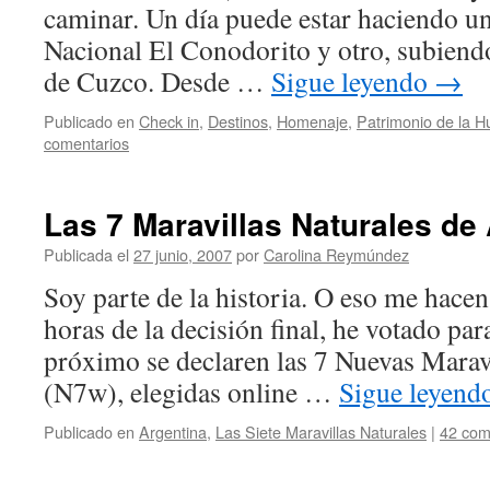
caminar. Un día puede estar haciendo un
Nacional El Conodorito y otro, subiend
de Cuzco. Desde …
Sigue leyendo
→
Publicado en
Check in
,
Destinos
,
Homenaje
,
Patrimonio de la 
comentarios
Las 7 Maravillas Naturales de
Publicada el
27 junio, 2007
por
Carolina Reymúndez
Soy parte de la historia. O eso me hacen 
horas de la decisión final, he votado para
próximo se declaren las 7 Nuevas Mara
(N7w), elegidas online …
Sigue leyend
Publicado en
Argentina
,
Las Siete Maravillas Naturales
|
42 com