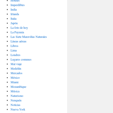
Hoteles
Imperdibles
India
Irlanda
Italia
Japón
La foto de hoy
La Payunia
Las Siete Maravillas Naturales
Lí­neas aéreas
Libros
Lima
Londres
Lugares comunes
Mal viaje
Medellín
Mercados
México
Miami
Mozambique
Música
Naturismo
Neuquén
Noticias
Nueva York