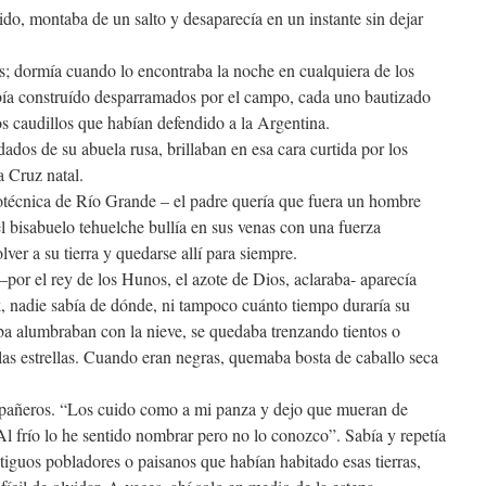
ido, montaba de un salto y desaparecía en un instante sin dejar
s; dormía cuando lo encontraba la noche en cualquiera de los
bía construído desparramados por el campo, cada uno bautizado
s caudillos que habían defendido a la Argentina.
dos de su abuela rusa, brillaban en esa cara curtida por los
a Cruz natal.
otécnica de Río Grande – el padre quería que fuera un hombre
el bisabuelo tehuelche bullía en sus venas con una fuerza
lver a su tierra y quedarse allí para siempre.
por el rey de los Hunos, el azote de Dios, aclaraba- aparecía
 nadie sabía de dónde, ni tampoco cuánto tiempo duraría su
aba alumbraban con la nieve, se quedaba trenzando tientos o
 las estrellas. Cuando eran negras, quemaba bosta de caballo seca
pañeros. “Los cuido como a mi panza y dejo que mueran de
Al frío lo he sentido nombrar pero no lo conozco”. Sabía y repetía
antiguos pobladores o paisanos que habían habitado esas tierras,