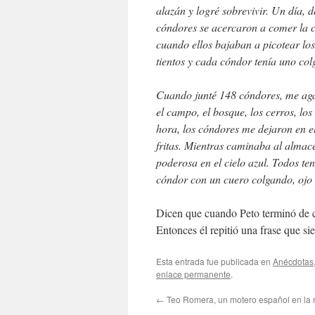
alazán y logré sobrevivir. Un día, de
cóndores se acercaron a comer la c
cuando ellos bajaban a picotear los
tientos y cada cóndor tenía uno col
Cuando junté 148 cóndores, me agarr
el campo, el bosque, los cerros, lo
hora, los cóndores me dejaron en e
fritas. Mientras caminaba al alma
poderosa en el cielo azul. Todos ten
cóndor con un cuero colgando, ojo 
Dicen que cuando Peto terminó de con
Entonces él repitió una frase que si
Esta entrada fue publicada en
Anécdotas
enlace permanente
.
←
Teo Romera, un motero español en la 