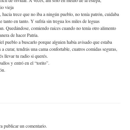
fícil de olvidar. A veces, ahí solo en medio de la estepa,
io vieja
, hacía trece que no iba a ningún pueblo, no tenía patrón, cuidaba
e tanto en tanto. Y sufría sin tregua los miles de leguas
an. Quedándose, comiendo raíces cuando no tenía otro alimento
nera de hacer Patria.
del pueblo a buscarlo porque alguien había avisado que estaba
 a curar, tendrás una cama confortable, cuatros comidas seguras,
és llevar tu radio si querés.
allos y entró en el “torito”.
ón.
a publicar un comentario.