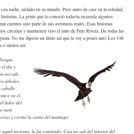
 con nadie, aislado en su mundo. Pero antes de caer en la soledad,
 historias. La gente que lo conoció todavía recuerda algunos
ran cuentos sino parte de sus aventuras reales. Esas historias
oy circulan y mantienen vivo el mito de Peto Rivera. De todas las
gusta. No me dijeron un título así que le voy a poner uno: Los 148
s o menos así:
 bosque
el día y
bía nevado
os árboles.
 caballo
stuve en el
el dolor del
me metí
sceras y cociné la carne del matungo.
quél invierno, la fui comiendo. Casi no salí del interior del