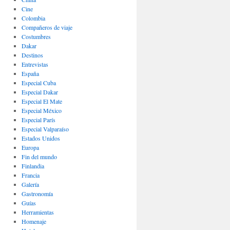
Cine
Colombia
Compañeros de viaje
Costumbres
Dakar
Destinos
Entrevistas
España
Especial Cuba
Especial Dakar
Especial El Mate
Especial México
Especial París
Especial Valparaíso
Estados Unidos
Europa
Fin del mundo
Finlandia
Francia
Galería
Gastronomí­a
Guías
Herramientas
Homenaje