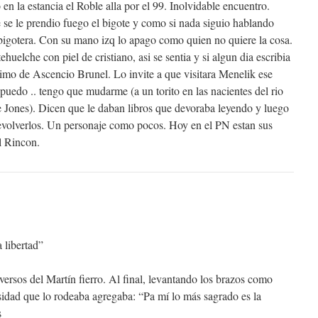
 en la estancia el Roble alla por el 99. Inolvidable encuentro.
se le prendio fuego el bigote y como si nada siguio hablando
 bigotera. Con su mano izq lo apago como quien no quiere la cosa.
ehuelche con piel de cristiano, asi se sentia y si algun dia escribia
nimo de Ascencio Brunel. Lo invite a que visitara Menelik ese
puedo .. tengo que mudarme (a un torito en las nacientes del rio
 Jones). Dicen que le daban libros que devoraba leyendo y luego
evolverlos. Un personaje como pocos. Hoy en el PN estan sus
l Rincon.
 libertad”
versos del Martín fierro. Al final, levantando los brazos como
sidad que lo rodeaba agregaba: “Pa mí lo más sagrado es la
s