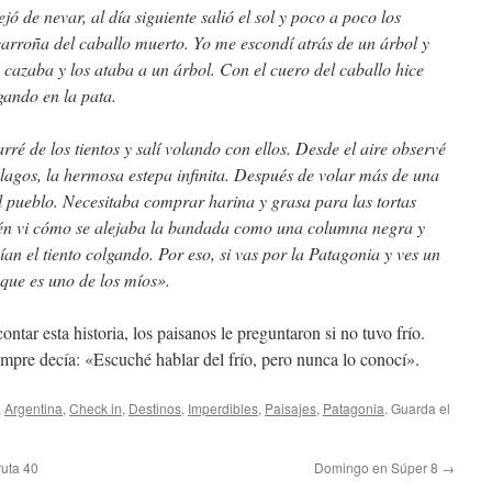
jó de nevar, al día siguiente salió el sol y poco a poco los
arroña del caballo muerto. Yo me escondí atrás de un árbol y
 cazaba y los ataba a un árbol. Con el cuero del caballo hice
gando en la pata.
é de los tientos y salí volando con ellos. Desde el aire observé
s lagos, la hermosa estepa infinita. Después de volar más de una
l pueblo. Necesitaba comprar harina y grasa para las tortas
cén vi cómo se alejaba la bandada como una columna negra y
ían el tiento colgando. Por eso, si vas por la Patagonia y ves un
que es uno de los míos».
tar esta historia, los paisanos le preguntaron si no tuvo frío.
empre decía: «Escuché hablar del frío, pero nunca lo conocí».
,
Argentina
,
Check in
,
Destinos
,
Imperdibles
,
Paisajes
,
Patagonia
. Guarda el
ruta 40
Domingo en Súper 8
→