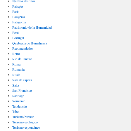
Nuevos destinos
Paisajes
Parí­s
Pasajeras
Patagonia
Patrimonio de la Humanidad
Perú
Portugal
Quebrada de Humahuaca
Recomendados
Retro
Río de Janeiro
Roma
Rumania
Rusia
Sala de espera
Salta
San Francisco
Santiago
Souvenir
Tendencias
Tíbet
Turismo bizarro
Turismo ecológico
Turismo espontáneo