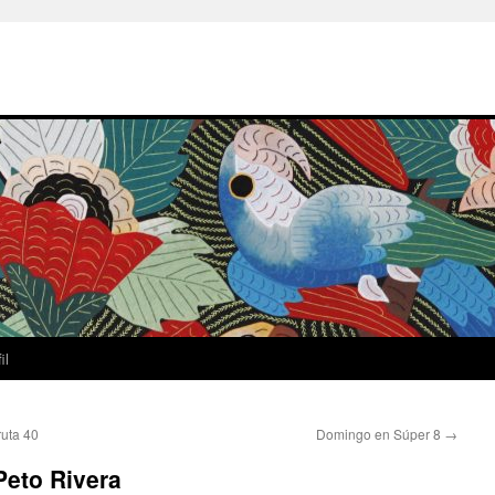
il
ruta 40
Domingo en Súper 8
→
Peto Rivera