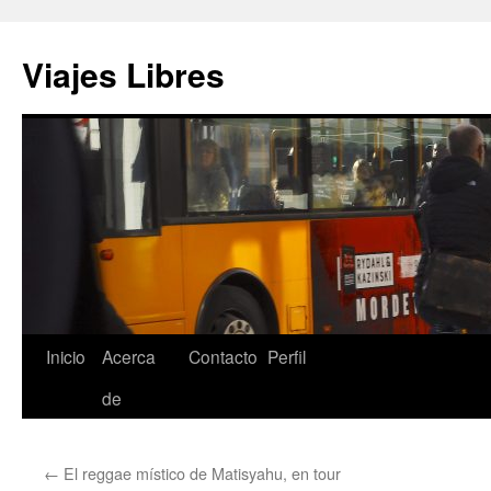
Saltar
al
Viajes Libres
contenido
Inicio
Acerca
Contacto
Perfil
de
←
El reggae místico de Matisyahu, en tour