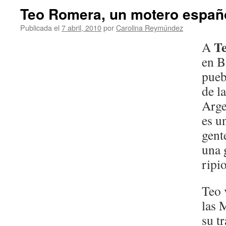
Teo Romera, un motero español
Publicada el
7 abril, 2010
por
Carolina Reymúndez
T
A
en B
pueb
de l
Arge
es u
gent
una 
ripi
Teo 
las 
su t