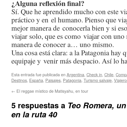
¿Alguna reflexión final?
Sí. Que he aprendido mucho con este via
práctico y en el humano. Pienso que viaj
mejor manera de conocerla bien y si eso
viajar solo, que es como viajar con un
manera de conocer a… uno mismo.
Una cosa está clara: a la Patagonia hay 
equipaje y venir más despacio. Así lo h
Esta entrada fue publicada en
Argentina
,
Check in
,
Chile
,
Compa
Destinos
,
España
,
Paisajes
,
Patagonia
,
Turismo salvaje
,
Viajero
←
El reggae místico de Matisyahu, en tour
5 respuestas a
Teo Romera, un
en la ruta 40