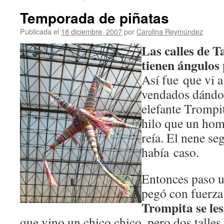
Temporada de piñatas
Publicada el
18 diciembre, 2007
por
Carolina Reymúndez
Las calles de T
tienen ángulos 
Así fue que vi a
vendados dándol
elefante Trompi
hilo que un hom
reía. El nene se
había caso.
Entonces paso 
pegó con fuerza
Trompita se les
que vino un chico chico, pero dos talles