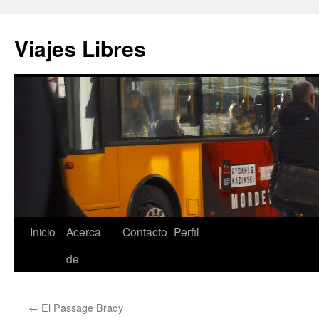
Saltar
al
Viajes Libres
contenido
Inicio
Acerca
Contacto
Perfil
de
←
El Passage Brady