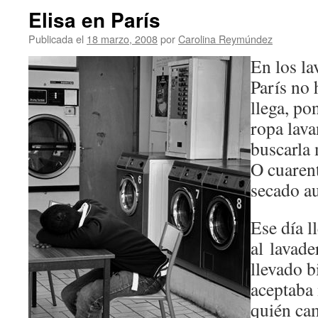
Elisa en París
Publicada el
18 marzo, 2008
por
Carolina Reymúndez
En los la
París no
llega, po
ropa lava
buscarla 
O cuarent
secado a
Ese día 
al lavade
llevado b
aceptaba
quién cam