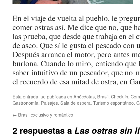
En el viaje de vuelta al pueblo, le pregun
comer ostras así. Me dice que no, que h
las prueba, que desde que trabaja en el 
de asco. Que sí le gusta el pescado con 
Después arranca el motor, pero antes m
burlona. Cuando lo miro, entiendo que Fe
saber intuitivo de un pescador, que no m
el recuerdo de esa mitad de ostra, en Ga
Esta entrada fue publicada en
Anécdotas
,
Brasil
,
Check in
,
Comp
Gastronomí­a
,
Paisajes
,
Sala de espera
,
Turismo espontáneo
. 
←
Brasil exclusivo y romántico
2 respuestas a
Las ostras sin l