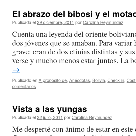
El abrazo del bibosi y el mota
Publicada el
29 diciembre, 2011
por
Carolina Reymúndez
Cuenta una leyenda del oriente bolivian
dos jóvenes que se amaban. Para variar
grave: eran de dos etinias distintas y su
verse y mucho menos estar juntos. La
→
Publicado en
A propósito de
,
Anécdotas
,
Bolivia
,
Check in
,
Cost
comentarios
Vista a las yungas
Publicada el
22 julio, 2011
por
Carolina Reymúndez
Me desperté con ánimo de estar en este c