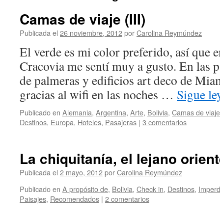
Camas de viaje (III)
Publicada el
26 noviembre, 2012
por
Carolina Reymúndez
El verde es mi color preferido, así que e
Cracovia me sentí muy a gusto. En las p
de palmeras y edificios art deco de Mia
gracias al wifi en las noches …
Sigue l
Publicado en
Alemania
,
Argentina
,
Arte
,
Bolivia
,
Camas de viaje
Destinos
,
Europa
,
Hoteles
,
Pasajeras
|
3 comentarios
La chiquitanía, el lejano orien
Publicada el
2 mayo, 2012
por
Carolina Reymúndez
Publicado en
A propósito de
,
Bolivia
,
Check in
,
Destinos
,
Imperd
Paisajes
,
Recomendados
|
2 comentarios