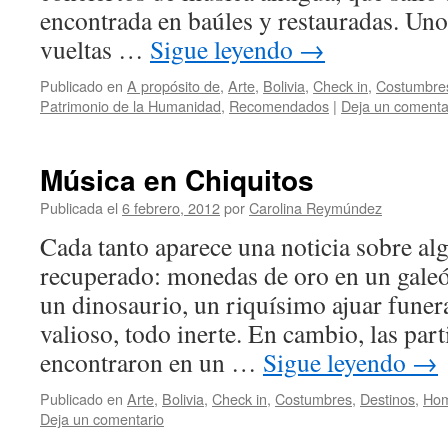
encontrada en baúles y restauradas. Un
vueltas …
Sigue leyendo
→
Publicado en
A propósito de
,
Arte
,
Bolivia
,
Check in
,
Costumbre
Patrimonio de la Humanidad
,
Recomendados
|
Deja un comenta
Música en Chiquitos
Publicada el
6 febrero, 2012
por
Carolina Reymúndez
Cada tanto aparece una noticia sobre al
recuperado: monedas de oro en un galeó
un dinosaurio, un riquísimo ajuar fune
valioso, todo inerte. En cambio, las part
encontraron en un …
Sigue leyendo
→
Publicado en
Arte
,
Bolivia
,
Check in
,
Costumbres
,
Destinos
,
Hom
Deja un comentario