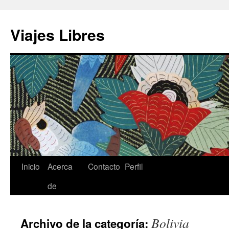
Saltar
al
Viajes Libres
contenido
Inicio
Acerca
Contacto
Perfil
de
Bolivia
Archivo de la categoría: