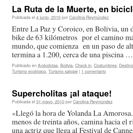
La Ruta de la Muerte, en bicic
Publicada el
4 junio, 2010
por
Carolina Reymúndez
Entre La Paz y Coroico, en Bolivia, un
bike de 63 kilómetros por el camino má
mundo, que comienza en un paso de alt
termina a 1.200, cerca de una piscina 
Publicado en
Anécdotas
,
Bolivia
,
Check in
,
Costumbres
,
Destin
Turismo ecológico
,
Turismo salvaje
|
1 comentario
Supercholitas ¡al ataque!
Publicada el
31 mayo, 2010
por
Carolina Reymúndez
«Llegó la hora de Yolanda La Amorosa.
menos de treinta años, camina hacia el r
una actriz que llega al Festival de Cann