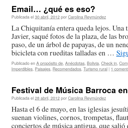
Email… ¿qué es eso?
Publicada el
30 abril, 2012
por
Carolina Reymúndez
La Chiquitanía entera queda lejos. Una 
Javier, saqué fotos de la plaza, de las b
paso, de un árbol de papayas, de un nen
bicicleta con rueditas talladas en …
Sig
Publicado en
A propósito de
,
Anécdotas
,
Bolivia
,
Check in
,
Comp
Imperdibles
,
Paisajes
,
Recomendados
,
Turismo rural
|
1 coment
Festival de Música Barroca en
Publicada el
28 abril, 2012
por
Carolina Reymúndez
Hasta el 6 de mayo, en las iglesias jesuít
suenan violines, cornos, trompetas, flau
conciertos de música antigua, que salió 