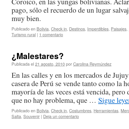
Coroico, en las yungas bolivianas. Acla
pago, sólo el recuerdo de un lugar salva
muy bien.
Publicado en
Bolivia
,
Check in
,
Destinos
,
Imperdibles
,
Paisajes
,
Turismo rural
|
1 comentario
¿Malestares?
Publicada el
21 agosto, 2010
por
Carolina Reymúndez
En las calles y en los mercados de Jujuy
casera de Perú se vende tanto como la h
mayoría de las veces está vencida, pero 
que no hay problema, que …
Sigue ley
Publicado en
Bolivia
,
Check in
,
Costumbres
,
Herramientas
,
Mer
Salta
,
Souvenir
|
Deja un comentario