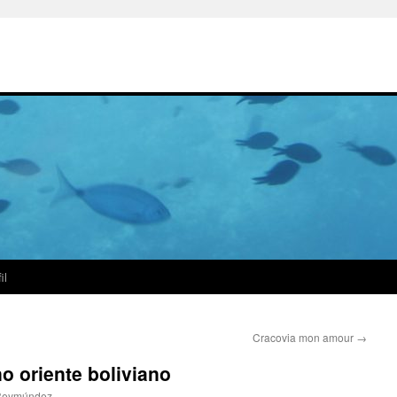
il
Cracovia mon amour
→
no oriente boliviano
 Reymúndez