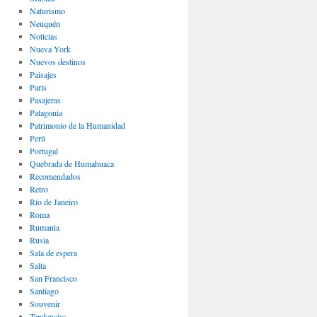
Naturismo
Neuquén
Noticias
Nueva York
Nuevos destinos
Paisajes
Parí­s
Pasajeras
Patagonia
Patrimonio de la Humanidad
Perú
Portugal
Quebrada de Humahuaca
Recomendados
Retro
Río de Janeiro
Roma
Rumania
Rusia
Sala de espera
Salta
San Francisco
Santiago
Souvenir
Tendencias