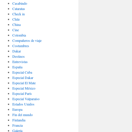
Casabindo
Cataratas
Check in
Chile
China
Cine
Colombia
Compañeros de viaje
Costumbres
Dakar
Destinos
Entrevistas
España
Especial Cuba
Especial Dakar
Especial El Mate
Especial México
Especial París
Especial Valparaíso
Estados Unidos
Europa
Fin del mundo
Finlandia
Francia
Galería