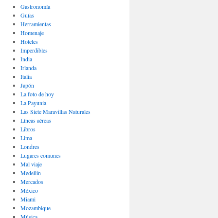
Gastronomí­a
Guías
Herramientas
Homenaje
Hoteles
Imperdibles
India
Irlanda
Italia
Japón
La foto de hoy
La Payunia
Las Siete Maravillas Naturales
Lí­neas aéreas
Libros
Lima
Londres
Lugares comunes
Mal viaje
Medellín
Mercados
México
Miami
Mozambique
Música