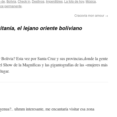
o de
,
Bolivia
,
Check in
,
Destinos
,
Imperdibles
,
La foto de hoy
,
Música
,
ace permanente
.
Cracovia mon amour
→
itanía, el lejano oriente boliviano
 Bolivia? Esta vez por Santa Cruz y sus provincias,donde la gente
l Show de la Magníficas y las gigantografías de las «mujeres más
lugar.
ngenua?.. uhmm interesante, me encantaría visitar esa zona