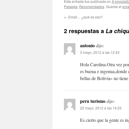
Esta entrada fue publicada en
A propósit
Paisajes
,
Recomendados
. Guarda el
enl
←
Email… ¿qué es eso?
2 respuestas a
La chiqu
antonio
dijo:
3 mayo, 2012 a las 12:43
Hola Carolina.Otra vez por
es buena e ingenua,donde e
bellas de Bolivia» no tiene 
peru turismo
dijo:
22 mayo, 2012 a las 14:23
Es cierto que la gente es i