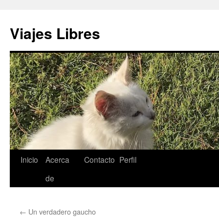
Saltar
al
Viajes Libres
contenido
Inicio
Acerca
Contacto
Perfil
de
←
Un verdadero gaucho