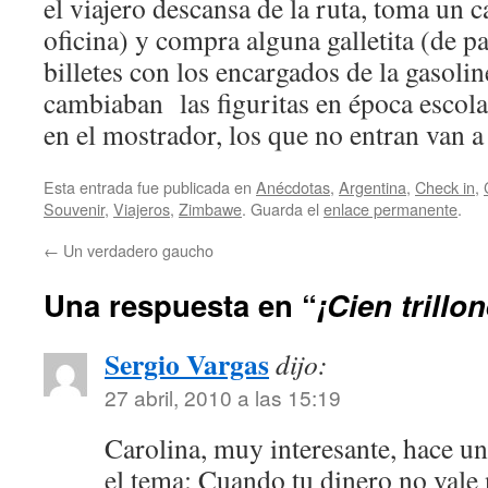
el viajero descansa de la ruta, toma un 
oficina) y compra alguna galletita (de 
billetes con los encargados de la gasoli
cambiaban las figuritas en época escol
en el mostrador, los que no entran van a 
Esta entrada fue publicada en
Anécdotas
,
Argentina
,
Check in
,
Souvenir
,
Viajeros
,
Zimbawe
. Guarda el
enlace permanente
.
←
Un verdadero gaucho
Una respuesta en “
¡Cien trillo
Sergio Vargas
dijo:
27 abril, 2010 a las 15:19
Carolina, muy interesante, hace un
el tema: Cuando tu dinero no vale