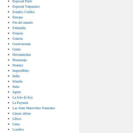
Especial París
Especial Valparaíso
Estados Unidos
Europa
Fin del mundo
Finlandia
Francia
Galería
Gastronomí­a
Guías
Herramientas
Homenaje
Hoteles
Imperdibles
India
Irlanda
Italia
Japón
La foto de hoy
La Payunia
Las Siete Maravillas Naturales
Lí­neas aéreas
Libros
Lima
Londres