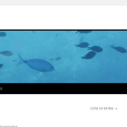
il
Lima no es fea
→
 Reymúndez