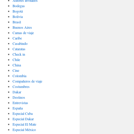
Autores invitados
Bodegas
Bogotá
Bolivia
Brasil
Buenos Aires
Camas de viaje
Caribe
Casabindo
Cataratas
Check in
Chile
China
Cine
Colombia
Compañeros de viaje
Costumbres
Dakar
Destinos
Entrevistas
España
Especial Cuba
Especial Dakar
Especial El Mate
Especial México