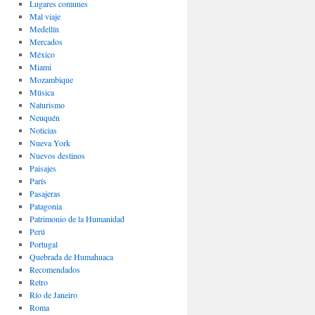
Lugares comunes
Mal viaje
Medellín
Mercados
México
Miami
Mozambique
Música
Naturismo
Neuquén
Noticias
Nueva York
Nuevos destinos
Paisajes
Parí­s
Pasajeras
Patagonia
Patrimonio de la Humanidad
Perú
Portugal
Quebrada de Humahuaca
Recomendados
Retro
Río de Janeiro
Roma