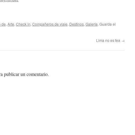
o de
,
Arte
,
Check in
,
Compañeros de viaje
,
Destinos
,
Galería
. Guarda el
Lima no es fea
→
a publicar un comentario.