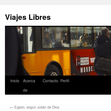
Saltar
al
Viajes Libres
contenido
Inicio
Acerca
Contacto
Perfil
de
←
Egipto, según Julián de Dios