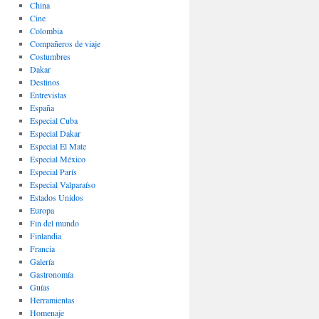
China
Cine
Colombia
Compañeros de viaje
Costumbres
Dakar
Destinos
Entrevistas
España
Especial Cuba
Especial Dakar
Especial El Mate
Especial México
Especial París
Especial Valparaíso
Estados Unidos
Europa
Fin del mundo
Finlandia
Francia
Galería
Gastronomí­a
Guías
Herramientas
Homenaje