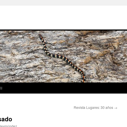
il
Revista Lugares: 30 años
→
sado
 Reymúndez