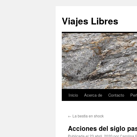
Saltar
al
Viajes Libres
contenido
Inicio
Acerca de
Contacto
Perf
←
La bestia en shock
Acciones del siglo pa
Publicada el
23 abril, 2020
por
Carolina