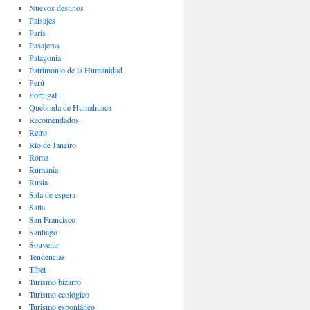
Nuevos destinos
Paisajes
Parí­s
Pasajeras
Patagonia
Patrimonio de la Humanidad
Perú
Portugal
Quebrada de Humahuaca
Recomendados
Retro
Río de Janeiro
Roma
Rumania
Rusia
Sala de espera
Salta
San Francisco
Santiago
Souvenir
Tendencias
Tíbet
Turismo bizarro
Turismo ecológico
Turismo espontáneo