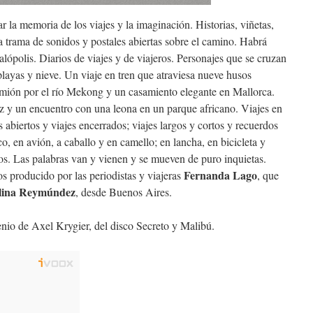
r la memoria de los viajes y la imaginación. Historias, viñetas,
a trama de sonidos y postales abiertas sobre el camino. Habrá
lópolis. Diarios de viajes y de viajeros. Personajes que se cruzan
 playas y nieve. Un viaje en tren que atraviesa nueve husos
amión por el río Mekong y un casamiento elegante en Mallorca.
az y un encuentro con una leona en un parque africano. Viajes en
s abiertos y viajes encerrados; viajes largos y cortos y recuerdos
co, en avión, a caballo y en camello; en lancha, en bicicleta y
dos. Las palabras van y vienen y se mueven de puro inquietas.
Fernanda Lago
s producido por las periodistas y viajeras
, que
lina Reymúndez
, desde Buenos Aires.
enio de Axel Krygier, del disco Secreto y Malibú.