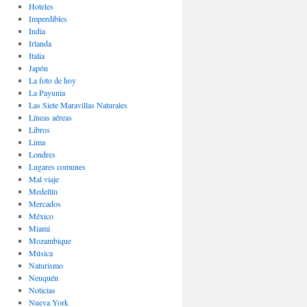
Hoteles
Imperdibles
India
Irlanda
Italia
Japón
La foto de hoy
La Payunia
Las Siete Maravillas Naturales
Lí­neas aéreas
Libros
Lima
Londres
Lugares comunes
Mal viaje
Medellín
Mercados
México
Miami
Mozambique
Música
Naturismo
Neuquén
Noticias
Nueva York