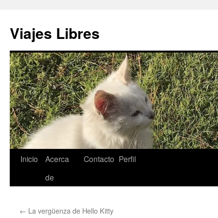
Saltar
al
Viajes Libres
contenido
Inicio
Acerca
Contacto
Perfil
de
←
La vergüenza de Hello Kitty