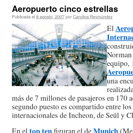
Aeropuerto cinco estrellas
Publicada el
8 agosto, 2007
por
Carolina Reymúndez
Aero
El
Interna
construi
Norman 
equipo, 
Aeropue
una encu
realizad
más de 7 millones de pasajeros en 170 a
segundo puesto es compartido entre los
internacionales de Incheon, de Seúl y C
top ten
Munich
En el
figuran el de
(Me