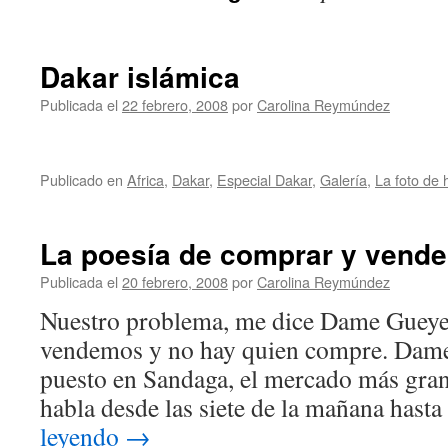
Dakar islámica
Publicada el
22 febrero, 2008
por
Carolina Reymúndez
Publicado en
Africa
,
Dakar
,
Especial Dakar
,
Galería
,
La foto de 
La poesía de comprar y vende
Publicada el
20 febrero, 2008
por
Carolina Reymúndez
Nuestro problema, me dice Dame Gueye,
vendemos y no hay quien compre. Dame
puesto en Sandaga, el mercado más gra
habla desde las siete de la mañana hasta
leyendo
→