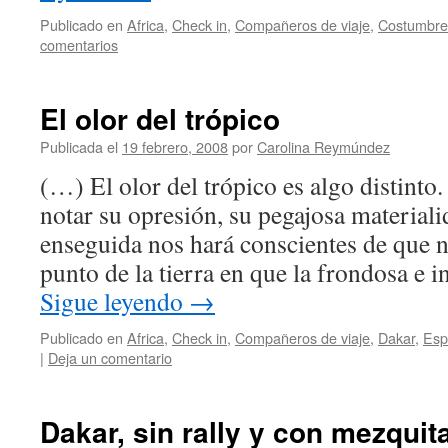
Publicado en
Africa
,
Check in
,
Compañeros de viaje
,
Costumbre
comentarios
El olor del trópico
Publicada el
19 febrero, 2008
por
Carolina Reymúndez
(…) El olor del trópico es algo distinto
notar su opresión, su pegajosa materiali
enseguida nos hará conscientes de que 
punto de la tierra en que la frondosa e 
Sigue leyendo
→
Publicado en
Africa
,
Check in
,
Compañeros de viaje
,
Dakar
,
Esp
|
Deja un comentario
Dakar, sin rally y con mezquit