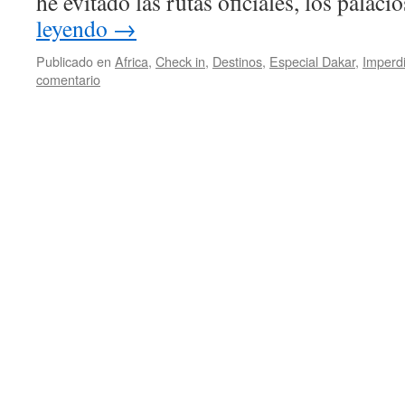
he evitado las rutas oficiales, los palaci
leyendo
→
Publicado en
Africa
,
Check in
,
Destinos
,
Especial Dakar
,
Imperd
comentario