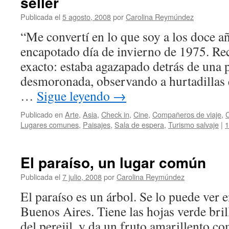
seller
Publicada el
5 agosto, 2008
por
Carolina Reymúndez
“Me convertí en lo que soy a los doce añ
encapotado día de invierno de 1975. R
exacto: estaba agazapado detrás de una 
desmoronada, observando a hurtadillas 
…
Sigue leyendo
→
Publicado en
Arte
,
Asia
,
Check in
,
Cine
,
Compañeros de viaje
,
Lugares comunes
,
Paisajes
,
Sala de espera
,
Turismo salvaje
|
1
El paraíso, un lugar común
Publicada el
7 julio, 2008
por
Carolina Reymúndez
El paraíso es un árbol. Se lo puede ver
Buenos Aires. Tiene las hojas verde brill
del perejil, y da un fruto amarillento co