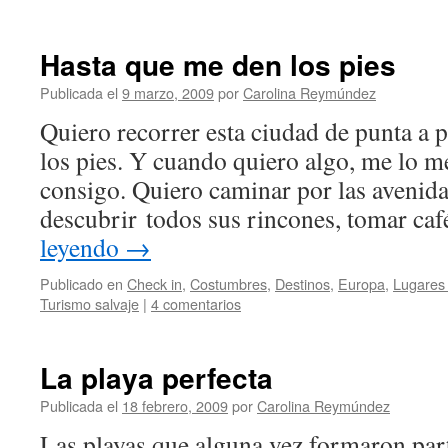
Hasta que me den los pies
Publicada el
9 marzo, 2009
por
Carolina Reymúndez
Quiero recorrer esta ciudad de punta a 
los pies. Y cuando quiero algo, me lo me
consigo. Quiero caminar por las avenida
descubrir todos sus rincones, tomar c
leyendo
→
Publicado en
Check in
,
Costumbres
,
Destinos
,
Europa
,
Lugares
Turismo salvaje
|
4 comentarios
La playa perfecta
Publicada el
18 febrero, 2009
por
Carolina Reymúndez
Las playas que alguna vez formaron par