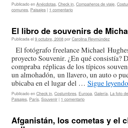
Publicado en
Anécdotas
,
Check in
,
Compañeros de viaje
,
Costu
comunes
,
Paisajes
|
1 comentario
El libro de souvenirs de Mich
Publicada el
9 octubre, 2008
por
Carolina Reymúndez
El fotógrafo freelance Michael Hughes 
proyecto Souvenir. ¿En qué consistía? D
compraba réplicas de los típicos souveni
un almohadón, un llavero, un auto o pue
ubicaba en el lugar del …
Sigue leyend
Publicado en
Check in
,
Costumbres
,
Europa
,
Galería
,
La foto d
Paisajes
,
Parí­s
,
Souvenir
|
1 comentario
Afganistán, los cometas y el 