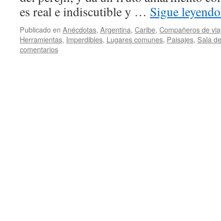
es real e indiscutible y …
Sigue leyend
Publicado en
Anécdotas
,
Argentina
,
Caribe
,
Compañeros de via
Herramientas
,
Imperdibles
,
Lugares comunes
,
Paisajes
,
Sala d
comentarios