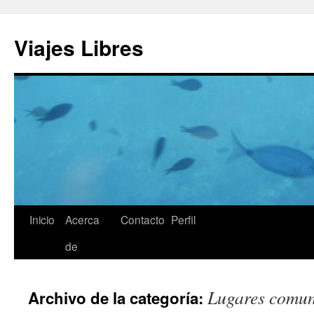
Saltar
al
Viajes Libres
contenido
Inicio
Acerca
Contacto
Perfil
de
Lugares comu
Archivo de la categoría: