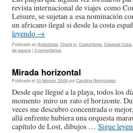
revista internacional de viajes como Co
Leisure, se sujetan a esa nominación con
un africano ilegal si desde la costa espa
leyendo
→
Publicado en
Anécdotas
,
Check in
,
Costumbres
,
Especial Cuba
de espera
|
3 comentarios
Mirada horizontal
Publicada el
10 febrero, 2009
por
Carolina Reymúndez
Desde que llegué a la playa, todos los d
momento miro un rato el horizonte. Dura
veces me descubro concentrada o mejor,
allá enfrente hubiera una orquesta marav
capítulo de Lost, dibujos …
Sigue leye