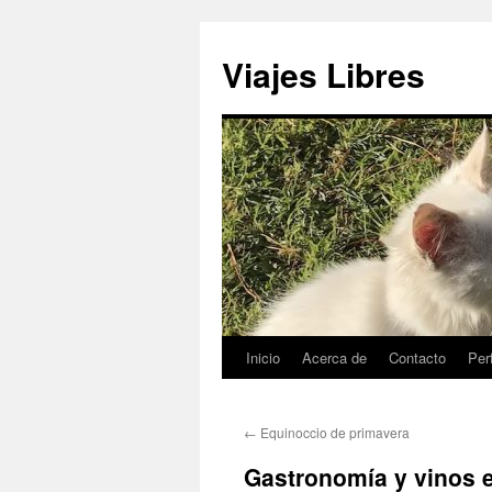
Saltar
al
Viajes Libres
contenido
Inicio
Acerca de
Contacto
Perf
←
Equinoccio de primavera
Gastronomía y vinos 