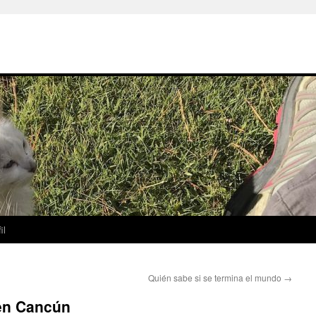
il
Quién sabe si se termina el mundo
→
en Cancún