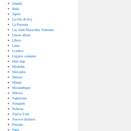
Irlanda
Italia
Japón
La foto de hoy
La Payunia
Las Siete Maravillas Naturales
Lí­neas aéreas
Libros
Lima
Londres
Lugares comunes
Mal viaje
Medellín
Mercados
México
Miami
Mozambique
Música
Naturismo
Neuquén
Noticias
Nueva York
Nuevos destinos
Paisajes
Parí­s