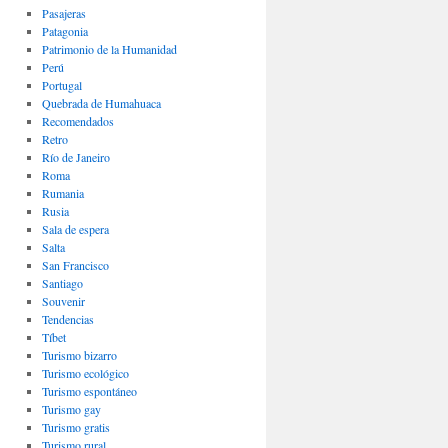
Pasajeras
Patagonia
Patrimonio de la Humanidad
Perú
Portugal
Quebrada de Humahuaca
Recomendados
Retro
Río de Janeiro
Roma
Rumania
Rusia
Sala de espera
Salta
San Francisco
Santiago
Souvenir
Tendencias
Tíbet
Turismo bizarro
Turismo ecológico
Turismo espontáneo
Turismo gay
Turismo gratis
Turismo rural