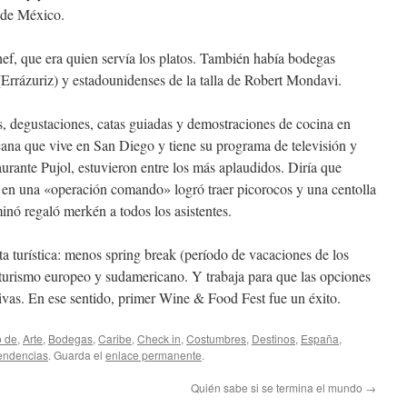
 de México.
hef, que era quien servía los platos. También había bodegas
Errázuriz) y estadounidenses de la talla de Robert Mondavi.
s, degustaciones, catas guiadas y demostraciones de cocina en
ana que vive en San Diego y tiene su programa de televisión y
aurante Pujol, estuvieron entre los más aplaudidos. Diría que
 en una «operación comando» logró traer picorocos y una centolla
nó regaló merkén a todos los asistentes.
rta turística: menos spring break (período de vacaciones de los
turismo europeo y sudamericano. Y trabaja para que las opciones
ivas. En ese sentido, primer Wine & Food Fest fue un éxito.
o de
,
Arte
,
Bodegas
,
Caribe
,
Check in
,
Costumbres
,
Destinos
,
España
,
endencias
. Guarda el
enlace permanente
.
Quién sabe si se termina el mundo
→