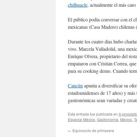
chilhuacle
, actualmente el más caro
El público podía conversar con el c
mexicanas (Casa Madero) chilenas (
Durante los cuatro días hubo charla
vivo. Marcela Valladolid, una mexic
Enrique Olvera, propietario del rest
empataron con Cristián Correa, que
para su cooking demo. Cuando termi
Cancún
apunta a diversificar su ofe
estadounidenses de 17 años) y más 
gastronómicas sean variadas y creat
Esta entrada fue publicada en
A propósit
Especial México
,
Gastronomí­a
,
México
,
T
←
Equinoccio de primavera