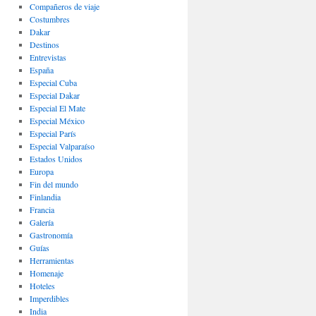
Compañeros de viaje
Costumbres
Dakar
Destinos
Entrevistas
España
Especial Cuba
Especial Dakar
Especial El Mate
Especial México
Especial París
Especial Valparaíso
Estados Unidos
Europa
Fin del mundo
Finlandia
Francia
Galería
Gastronomí­a
Guías
Herramientas
Homenaje
Hoteles
Imperdibles
India