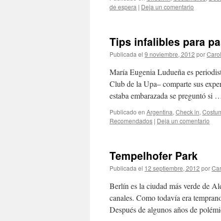
de espera
|
Deja un comentario
Tips infalibles para p
Publicada el
9 noviembre, 2012
por
Caro
María Eugenia Ludueña es periodista
Club de la Upa– comparte sus experi
estaba embarazada se preguntó si
Publicado en
Argentina
,
Check in
,
Costu
Recomendados
|
Deja un comentario
Tempelhofer Park
Publicada el
12 septiembre, 2012
por
Ca
Berlín es la ciudad más verde de Al
canales. Como todavía era temprano
Después de algunos años de polém