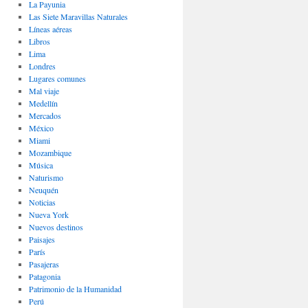
La Payunia
Las Siete Maravillas Naturales
Lí­neas aéreas
Libros
Lima
Londres
Lugares comunes
Mal viaje
Medellín
Mercados
México
Miami
Mozambique
Música
Naturismo
Neuquén
Noticias
Nueva York
Nuevos destinos
Paisajes
Parí­s
Pasajeras
Patagonia
Patrimonio de la Humanidad
Perú