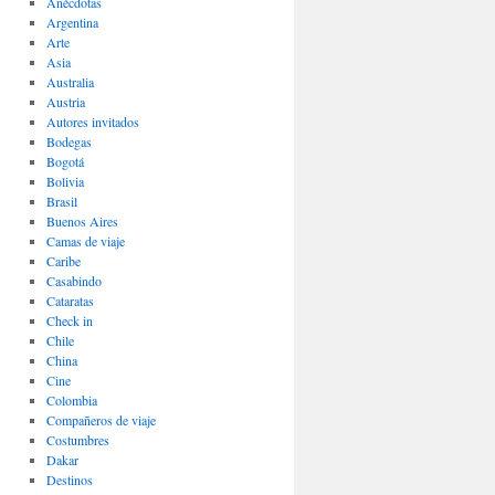
Anécdotas
Argentina
Arte
Asia
Australia
Austria
Autores invitados
Bodegas
Bogotá
Bolivia
Brasil
Buenos Aires
Camas de viaje
Caribe
Casabindo
Cataratas
Check in
Chile
China
Cine
Colombia
Compañeros de viaje
Costumbres
Dakar
Destinos