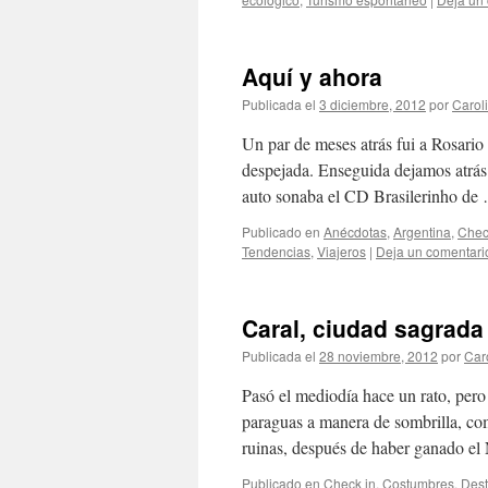
Aquí y ahora
Publicada el
3 diciembre, 2012
por
Carol
Un par de meses atrás fui a Rosari
despejada. Enseguida dejamos atrás
auto sonaba el CD Brasilerinho d
Publicado en
Anécdotas
,
Argentina
,
Chec
Tendencias
,
Viajeros
|
Deja un comentari
Caral, ciudad sagrada
Publicada el
28 noviembre, 2012
por
Car
Pasó el mediodía hace un rato, pero
paraguas a manera de sombrilla, co
ruinas, después de haber ganado e
Publicado en
Check in
,
Costumbres
,
Dest