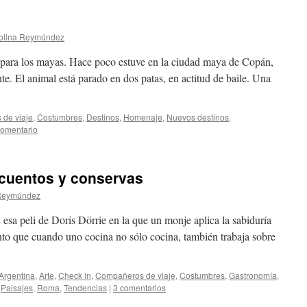
olina Reymúndez
 para los mayas. Hace poco estuve en la ciudad maya de Copán,
e. El animal está parado en dos patas, en actitud de baile. Una
de viaje
,
Costumbres
,
Destinos
,
Homenaje
,
Nuevos destinos
,
comentario
, cuentos y conservas
 Reymúndez
, esa peli de Doris Dörrie en la que un monje aplica la sabiduría
to que cuando uno cocina no sólo cocina, también trabaja sobre
Argentina
,
Arte
,
Check in
,
Compañeros de viaje
,
Costumbres
,
Gastronomí­a
,
,
Paisajes
,
Roma
,
Tendencias
|
3 comentarios