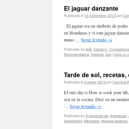
El jaguar danzante
Publicada el
10 noviembre, 2013
por
Car
El jaguar era un símbolo de poder
en Honduras y vi este jaguar danzant
mano …
Sigue leyendo
→
Publicado en
Arte
,
Check in
,
Compañeros 
Recomendados
,
Viajeros
,
Zoo
|
Deja un 
Tarde de sol, recetas
Publicada el
2 mayo, 2013
por
Carolina
El otro día vi How to cook your life
zen en la cocina. Dice en un momen
…
Sigue leyendo
→
Publicado en
A propósito de
,
Anécdotas
,
Imperdibles
,
Mercados
,
Nuevos destinos