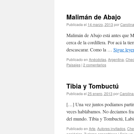
Malimán de Abajo
Publicada el
14 marzo, 2013
por
Carolin
Malimán de Abajo está antes que M
cerca de la cordillera. Por acá la ti
descascarar. Como la …
Sigue ley
Publicado en
Anécdotas
,
Argentina
,
Chec
Paisajes
|
2 comentarios
Tibia y Tombuctú
Publicada el
25 enero, 2013
por
Carolin
[…] Una vez juntos podíamos partir
veces hablábamos. No decíamos frase
del mundo. Tibia y Tombuctú, Lab
Publicado en
Arte
,
Autores invitados
,
Che
ecológico
,
Turismo espontáneo
|
Deja un