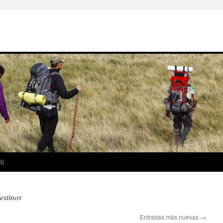
il
estinos
Entradas más nuevas
→