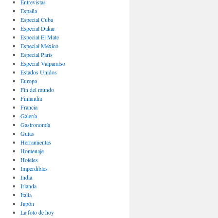
Entrevistas
España
Especial Cuba
Especial Dakar
Especial El Mate
Especial México
Especial París
Especial Valparaíso
Estados Unidos
Europa
Fin del mundo
Finlandia
Francia
Galería
Gastronomí­a
Guías
Herramientas
Homenaje
Hoteles
Imperdibles
India
Irlanda
Italia
Japón
La foto de hoy