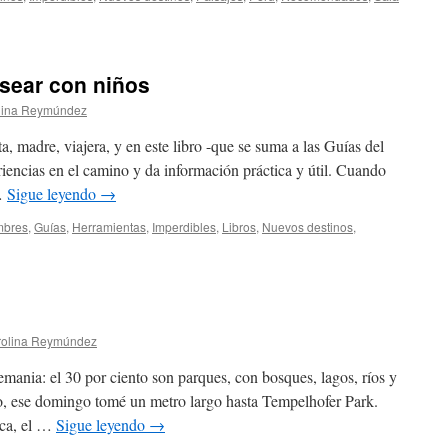
asear con niños
lina Reymúndez
, madre, viajera, y en este libro -que se suma a las Guías del
encias en el camino y da información práctica y útil. Cuando
 …
Sigue leyendo
→
mbres
,
Guías
,
Herramientas
,
Imperdibles
,
Libros
,
Nuevos destinos
,
rolina Reymúndez
emania: el 30 por ciento son parques, con bosques, lagos, ríos y
, ese domingo tomé un metro largo hasta Tempelhofer Park.
ica, el …
Sigue leyendo
→