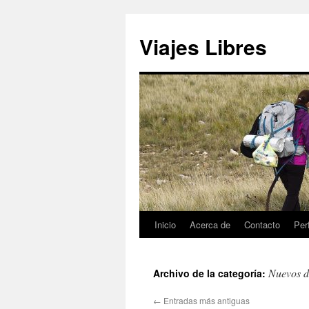
Saltar
al
Viajes Libres
contenido
Inicio
Acerca de
Contacto
Perf
Nuevos d
Archivo de la categoría:
←
Entradas más antiguas