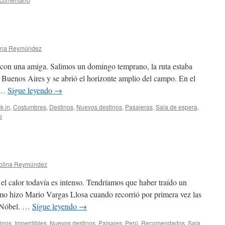
ina Reymúndez
o con una amiga. Salimos un domingo temprano, la ruta estaba
 Buenos Aires y se abrió el horizonte amplio del campo. En el
e …
Sigue leyendo
→
k in
,
Costumbres
,
Destinos
,
Nuevos destinos
,
Pasajeras
,
Sala de espera
,
o
olina Reymúndez
 el calor todavía es intenso. Tendríamos que haber traído un
mo hizo Mario Vargas Llosa cuando recorrió por primera vez las
l Nóbel. …
Sigue leyendo
→
inos
,
Imperdibles
,
Nuevos destinos
,
Paisajes
,
Perú
,
Recomendados
,
Sala