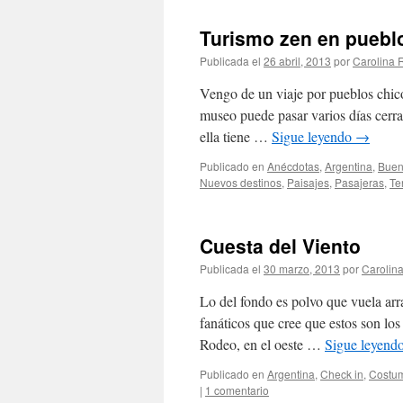
Turismo zen en puebl
Publicada el
26 abril, 2013
por
Carolina
Vengo de un viaje por pueblos chico
museo puede pasar varios días cerra
ella tiene …
Sigue leyendo
→
Publicado en
Anécdotas
,
Argentina
,
Buen
Nuevos destinos
,
Paisajes
,
Pasajeras
,
Te
Cuesta del Viento
Publicada el
30 marzo, 2013
por
Carolin
Lo del fondo es polvo que vuela arra
fanáticos que cree que estos son lo
Rodeo, en el oeste …
Sigue leyend
Publicado en
Argentina
,
Check in
,
Costu
|
1 comentario