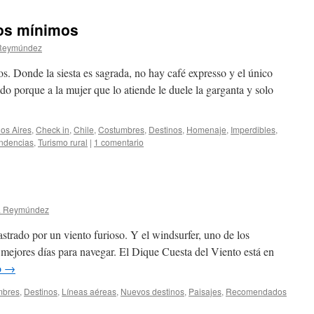
os mínimos
 Reymúndez
s. Donde la siesta es sagrada, no hay café expresso y el único
do porque a la mujer que lo atiende le duele la garganta y solo
os Aires
,
Check in
,
Chile
,
Costumbres
,
Destinos
,
Homenaje
,
Imperdibles
,
ndencias
,
Turismo rural
|
1 comentario
a Reymúndez
strado por un viento furioso. Y el windsurfer, uno de los
s mejores días para navegar. El Dique Cuesta del Viento está en
o
→
mbres
,
Destinos
,
Lí­neas aéreas
,
Nuevos destinos
,
Paisajes
,
Recomendados