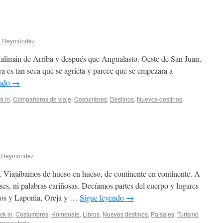
a Reymúndez
alimán de Arriba y después que Angualasto. Oeste de San Juan,
erra es tan seca que se agrieta y parece que se empezara a
endo
→
k in
,
Compañeros de viaje
,
Costumbres
,
Destinos
,
Nuevos destinos
,
a Reymúndez
. Viajábamos de hueso en hueso, de continente en continente. A
s, ni palabras cariñosas. Decíamos partes del cuerpo y lugares
ios y Laponia, Oreja y …
Sigue leyendo
→
ck in
,
Costumbres
,
Homenaje
,
Libros
,
Nuevos destinos
,
Paisajes
,
Turismo
 comentario