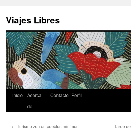
Saltar
al
Viajes Libres
contenido
Inicio
Acerca
Contacto
Perfil
de
←
Turismo zen en pueblos mínimos
Tarde de