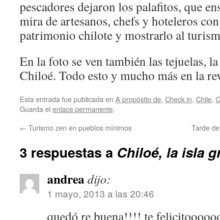
pescadores dejaron los palafitos, que en
mira de artesanos, chefs y hoteleros con
patrimonio chilote y mostrarlo al turism
En la foto se ven también las tejuelas, la
Chiloé. Todo esto y mucho más en la re
Esta entrada fue publicada en
A propósito de
,
Check in
,
Chile
,
C
Guarda el
enlace permanente
.
←
Turismo zen en pueblos mínimos
Tarde de
3 respuestas a
Chiloé, la isla 
andrea
dijo:
1 mayo, 2013 a las 20:46
quedó re buena!!!! te felicitoooooo