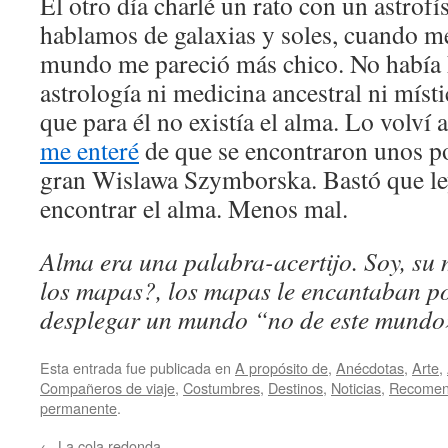
El otro día charlé un rato con un astrofí
hablamos de galaxias y soles, cuando me
mundo me pareció más chico. No había
astrología ni medicina ancestral ni místi
que para él no existía el alma. Lo volví
me enteré
de que se encontraron unos p
gran Wislawa Szymborska. Bastó que le
encontrar el alma. Menos mal.
Alma era una palabra-acertijo. Soy, su
los mapas?, los mapas le encantaban po
desplegar un mundo “no de este mundo
Esta entrada fue publicada en
A propósito de
,
Anécdotas
,
Arte
,
Compañeros de viaje
,
Costumbres
,
Destinos
,
Noticias
,
Recomen
permanente
.
←
La cola redonda