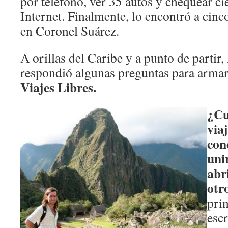
por teléfono, ver 35 autos y chequear ci
Internet. Finalmente, lo encontró a cinc
en Coronel Suárez.
A orillas del Caribe y a punto de partir
respondió algunas preguntas para arma
Viajes Libres.
¿Cu
via
con
uni
abr
otr
prin
esc