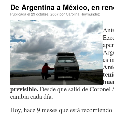
De Argentina a México, en ren
Publicada el
23 octubre, 2007
por
Carolina Reymúndez
Ante
Ezeq
apen
Arge
es i
Ante
tení
bue
previsible.
Desde que salió de Coronel S
cambia cada día.
Hoy, hace 9 meses que está recorriend