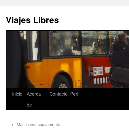
Saltar
al
Viajes Libres
contenido
Inicio
Acerca
Contacto
Perfil
de
←
Masticame suavemente