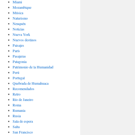
Miami
Mozambique
Música
Naturismo
Neuquén
Noticias
Nueva York
Nuevos destinos
Paisajes
Parí­s
Pasajeras
Patagonia
Patrimonio de la Humanidad
Perú
Portugal
Quebrada de Humahuaca
Recomendados
Retro
Río de Janeiro
Roma
Rumania
Rusia
Sala de espera
Salta
San Francisco