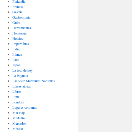
Finlandia
Francia
Galería
Gastronomí­a
Guías
Herramientas
Homenaje
Hoteles
Imperdibles
India
Irlanda
Italia
Japón
La foto de hoy
La Payunia
Las Siete Maravillas Naturales
Lí­neas aéreas
Libros
Lima
Londres
Lugares comunes
Mal viaje
Medellín
Mercados
México