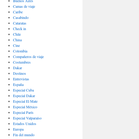
Buenos Aires
Camas de viaje
Caribe
Casabindo
Cataratas
Check in
Chile
China
Cine
Colombia
Compañeros de viaje
Costumbres
Dakar
Destinos
Entrevistas
España
Especial Cuba
Especial Dakar
Especial El Mate
Especial México
Especial París
Especial Valparaíso
Estados Unidos
Europa
Fin del mundo