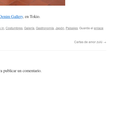
Denim Gallery
, en Tokio.
 in
,
Costumbres
,
Galería
,
Gastronomí­a
,
Japón
,
Paisajes
. Guarda el
enlace
Cartas de amor zulú
→
a publicar un comentario.