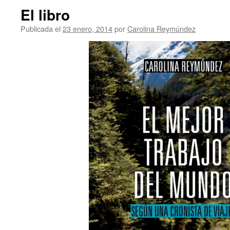
El libro
Publicada el
23 enero, 2014
por
Carolina Reymúndez