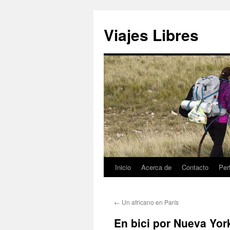
Saltar
al
Viajes Libres
contenido
Inicio
Acerca de
Contacto
Perf
←
Un africano en París
En bici por Nueva Yor