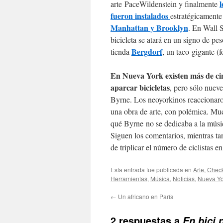
l
arte PaceWildenstein y finalmente
fueron instalados
estratégicament
Manhattan y Brooklyn
. En Wall S
bicicleta se atará en un signo de peso
Bergdorf
tienda
, un taco gigante (f
En Nueva York existen más de ci
aparcar bicicletas
, pero sólo nuev
Byrne. Los neoyorkinos reaccionar
una obra de arte, con polémica. M
qué Byrne no se dedicaba a la música
Siguen los comentarios, mientras ta
de triplicar el número de ciclistas e
Esta entrada fue publicada en
Arte
,
Check
Herramientas
,
Música
,
Noticias
,
Nueva Yo
←
Un africano en París
2 respuestas a
En bici 