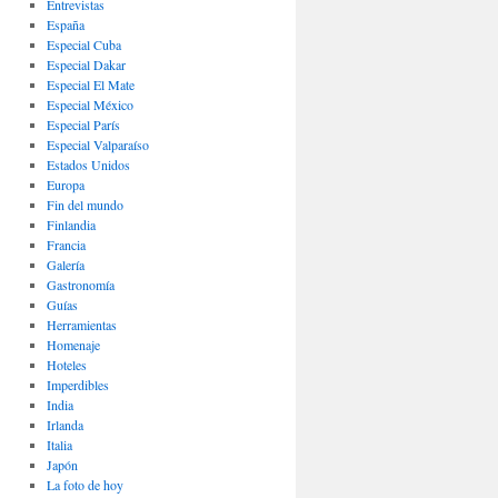
Entrevistas
España
Especial Cuba
Especial Dakar
Especial El Mate
Especial México
Especial París
Especial Valparaíso
Estados Unidos
Europa
Fin del mundo
Finlandia
Francia
Galería
Gastronomí­a
Guías
Herramientas
Homenaje
Hoteles
Imperdibles
India
Irlanda
Italia
Japón
La foto de hoy