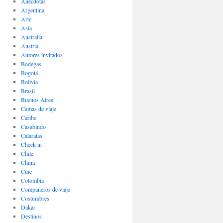
Anécdotas
Argentina
Arte
Asia
Australia
Austria
Autores invitados
Bodegas
Bogotá
Bolivia
Brasil
Buenos Aires
Camas de viaje
Caribe
Casabindo
Cataratas
Check in
Chile
China
Cine
Colombia
Compañeros de viaje
Costumbres
Dakar
Destinos