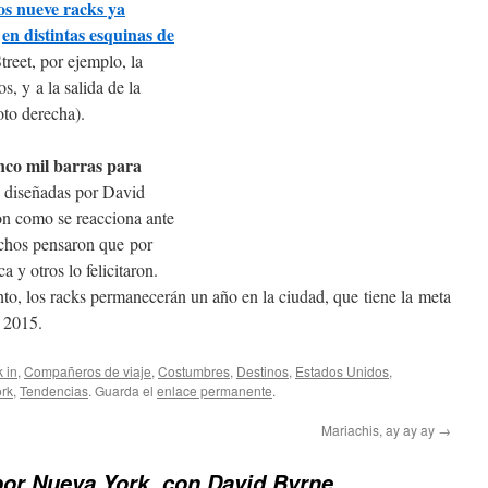
os nueve racks ya
en distintas esquinas de
e
treet, por ejemplo, la
s, y a la salida de la
oto derecha).
nco mil barras para
e diseñadas por David
on como se reacciona ante
uchos pensaron que por
 y otros lo felicitaron.
nto, los racks permanecerán un año en la ciudad, que tiene la meta
n 2015.
 in
,
Compañeros de viaje
,
Costumbres
,
Destinos
,
Estados Unidos
,
rk
,
Tendencias
. Guarda el
enlace permanente
.
Mariachis, ay ay ay
→
por Nueva York, con David Byrne