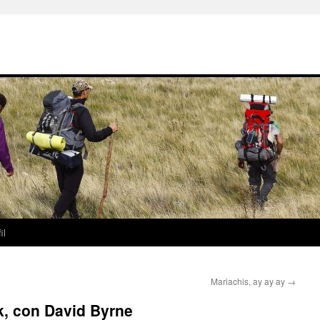
il
Mariachis, ay ay ay
→
k, con David Byrne