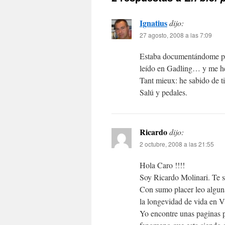
Ignatius
dijo:
27 agosto, 2008 a las 7:09
Estaba documentándome par
leído en Gadling… y me he
Tant mieux: he sabido de t
Salú y pedales.
Ricardo
dijo:
2 octubre, 2008 a las 21:55
Hola Caro !!!!
Soy Ricardo Molinari. Te s
Con sumo placer leo alguna
la longevidad de vida en V
Yo encontre unas paginas po