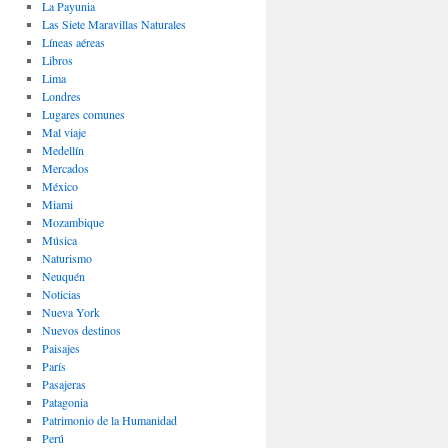
La Payunia
Las Siete Maravillas Naturales
Lí­neas aéreas
Libros
Lima
Londres
Lugares comunes
Mal viaje
Medellín
Mercados
México
Miami
Mozambique
Música
Naturismo
Neuquén
Noticias
Nueva York
Nuevos destinos
Paisajes
Parí­s
Pasajeras
Patagonia
Patrimonio de la Humanidad
Perú