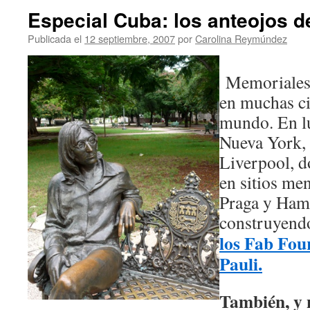
Especial Cuba: los anteojos 
Publicada el
12 septiembre, 2007
por
Carolina Reymúndez
Memoriales
en muchas ci
mundo. En l
Nueva York, 
Liverpool, d
en sitios m
Praga y Ham
construyen
los Fab Four
Pauli.
También, y 