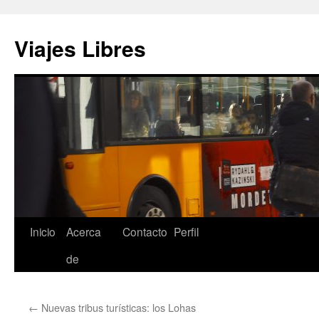
Saltar
al
Viajes Libres
contenido
Inicio
Acerca
Contacto
Perfil
de
←
Nuevas tribus turísticas: los Lohas