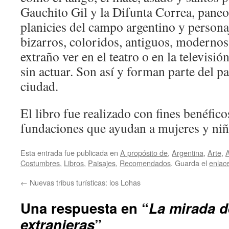
Gauchito Gil y la Difunta Correa, paneo
planicies del campo argentino y person
bizarros, coloridos, antiguos, modernos
extraño ver en el teatro o en la televisión
sin actuar. Son así y forman parte del p
ciudad.
El libro fue realizado con fines benéfico
fundaciones que ayudan a mujeres y niñ
Esta entrada fue publicada en
A propósito de
,
Argentina
,
Arte
,
A
Costumbres
,
Libros
,
Paisajes
,
Recomendados
. Guarda el
enlac
←
Nuevas tribus turísticas: los Lohas
Una respuesta en “
La mirada d
extranjeras
”