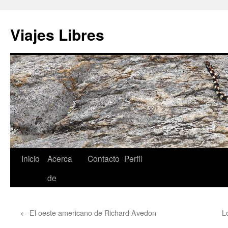
Saltar
al
Viajes Libres
contenido
Inicio
Acerca
Contacto
Perfil
de
←
El oeste americano de Richard Avedon
L