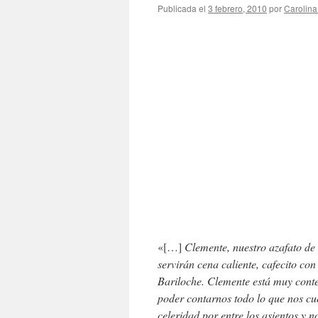
Publicada el
3 febrero, 2010
por
Carolin
«[…]
Clemente, nuestro azafato de 
servirán cena caliente, cafecito co
Bariloche. Clemente está muy conte
poder contarnos todo lo que nos cu
celeridad por entre los asientos y n