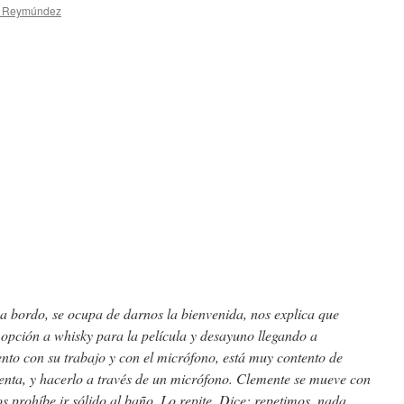
a Reymúndez
a bordo, se ocupa de darnos la bienvenida, nos explica que
n opción a whisky para la película y desayuno llegando a
nto con su trabajo y con el micrófono, está muy contento de
enta, y hacerlo a través de un micrófono. Clemente se mueve con
os prohíbe ir sólido al baño. Lo repite. Dice: repetimos, nada