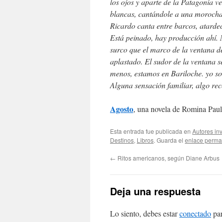
los ojos y aparte de la Patagonia 
blancas, cantándole a una morocha,
Ricardo canta entre barcos, atardece
Está peinado, hay producción ahí. 
surco que el marco de la ventana de
aplastado. El sudor de la ventana 
menos, estamos en Bariloche. yo so
Alguna sensación familiar, algo re
Agosto
, una novela de Romina Paula
Esta entrada fue publicada en
Autores in
Destinos
,
Libros
. Guarda el
enlace perma
←
Ritos americanos, según Diane Arbus
Deja una respuesta
Lo siento, debes estar
conectado
par