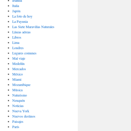
Irlanda
Italia
Japón
La foto de hoy
La Payunia
Las Siete Maravillas Naturales
Lí­neas aéreas
Libros
Lima
Londres
Lugares comunes
Mal viaje
Medellín
Mercados
México
Miami
Mozambique
Música
Naturismo
Neuquén
Noticias
Nueva York
Nuevos destinos
Paisajes
Parí­s