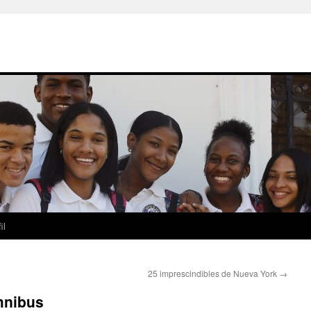
il
25 imprescindibles de Nueva York
→
mnibus