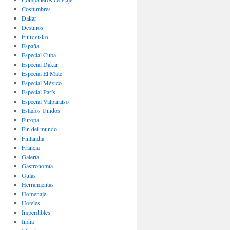
Costumbres
Dakar
Destinos
Entrevistas
España
Especial Cuba
Especial Dakar
Especial El Mate
Especial México
Especial París
Especial Valparaíso
Estados Unidos
Europa
Fin del mundo
Finlandia
Francia
Galería
Gastronomí­a
Guías
Herramientas
Homenaje
Hoteles
Imperdibles
India