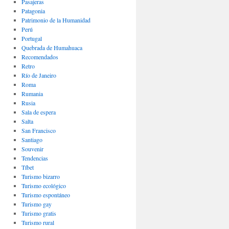
Pasajeras
Patagonia
Patrimonio de la Humanidad
Perú
Portugal
Quebrada de Humahuaca
Recomendados
Retro
Río de Janeiro
Roma
Rumania
Rusia
Sala de espera
Salta
San Francisco
Santiago
Souvenir
Tendencias
Tíbet
Turismo bizarro
Turismo ecológico
Turismo espontáneo
Turismo gay
Turismo gratis
Turismo rural