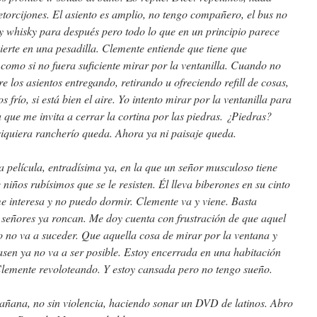
etorcijones. El asiento es amplio, no tengo compañero, el bus no
 y whisky para después pero todo lo que en un principio parece
ierte en una pesadilla. Clemente entiende que tiene que
, como si no fuera suficiente mirar por la ventanilla. Cuando no
 los asientos entregando, retirando u ofreciendo refill de cosas,
 frío, si está bien el aire. Yo intento mirar por la ventanilla para
 que me invita a cerrar la cortina por las piedras. ¿Piedras?
siquiera rancherío queda. Ahora ya ni paisaje queda.
la película, entradísima ya, en la que un señor musculoso tiene
niños rubísimos que se le resisten. Él lleva biberones en su cinto
 interesa y no puedo dormir. Clemente va y viene. Basta
 señores ya roncan. Me doy cuenta con frustración de que aquel
 no va a suceder. Que aquella cosa de mirar por la ventana y
asen ya no va a ser posible. Estoy encerrada en una habitación
lemente revoloteando. Y estoy cansada pero no tengo sueño.
añana, no sin violencia, haciendo sonar un DVD de latinos. Abro