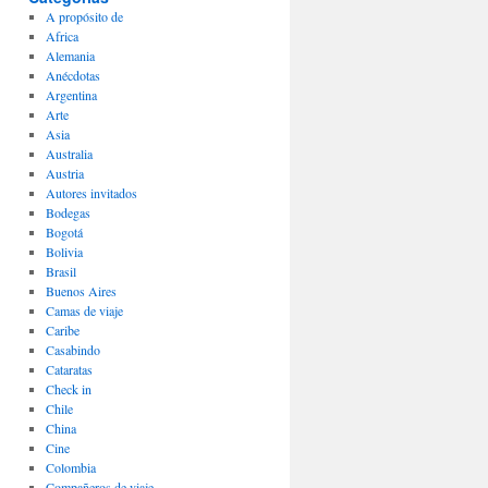
A propósito de
Africa
Alemania
Anécdotas
Argentina
Arte
Asia
Australia
Austria
Autores invitados
Bodegas
Bogotá
Bolivia
Brasil
Buenos Aires
Camas de viaje
Caribe
Casabindo
Cataratas
Check in
Chile
China
Cine
Colombia
Compañeros de viaje