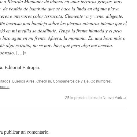
veo a Ricardo Montaner de blanco en unas terrazas griegas, muy
 de vestido de bambula que se hace la linda en alguna playa.
res e interiores color terracota. Clemente va y viene, diligente.
Me incrusta una bandeja sobre las piernas mientras intento que el
jó en mi mejilla se desdibuje. Tengo la frente húmeda y el pelo
se hizo agua en mi frente. Afuera, la montaña. En una hora más o
ñé algo extraño, no sé muy bien qué pero algo me acecha.
cobrado
. […]»
. Editorial Entropía.
vitados
,
Buenos Aires
,
Check in
,
Compañeros de viaje
,
Costumbres
,
nente
.
25 imprescindibles de Nueva York
→
a publicar un comentario.