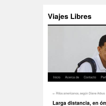
Saltar
al
Viajes Libres
contenido
Inicio
Acerca de
Contacto
Perf
←
Ritos americanos, según Diane Arbus
Larga distancia, en ó