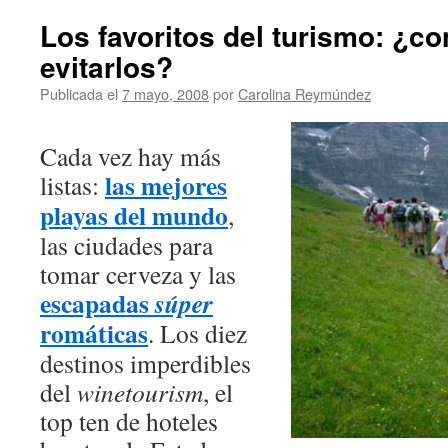
Los favoritos del turismo: ¿c
evitarlos?
Publicada el
7 mayo, 2008
por
Carolina Reymúndez
Cada vez hay más
las mejores
listas:
playas del mundo
,
las ciudades para
tomar cerveza y las
escapadas
súper
romáticas
. Los diez
destinos imperdibles
del
winetourism
, el
top ten de hoteles