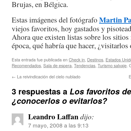
Brujas, en Bélgica.
Martin P
Estas imágenes del fotógrafo
viejos favoritos, hoy gastados y pisotea
Ahora que existen listas sobre los sitio
época, qué habría que hacer, ¿visitarlos 
Esta entrada fue publicada en
Check in
,
Destinos
,
Estados Unid
Recomendados
,
Sala de espera
,
Tendencias
,
Turismo salvaje
. 
←
La reivindicación del cielo nublado
E
3 respuestas a
Los favoritos de
¿conocerlos o evitarlos?
Leandro Laffan
dijo:
7 mayo, 2008 a las 9:13