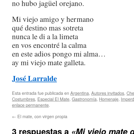
no hubo jagüel orejano.
Mi viejo amigo y hermano
qué destino mas sotreta
nunca le di a la limeta
en vos encontré la calma
en este adios pongo mi alma…
ay mi viejo mate galleta.
José Larralde
Esta entrada fue publicada en
Argentina
,
Autores invitados
,
Che
Costumbres
,
Especial El Mate
,
Gastronomí­a
,
Homenaje
,
Imperd
enlace permanente
.
←
El mate, con virgen propia
3 respuestas a
«Mi viejo mate g